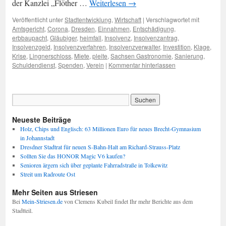
der Kanzlei „Flöther …
Weiterlesen
→
Veröffentlicht unter
Stadtentwicklung
,
Wirtschaft
|
Verschlagwortet mit
Amtsgericht
,
Corona
,
Dresden
,
Einnahmen
,
Entschädigung
,
erbbaupacht
,
Gläubiger
,
heimfall
,
Insolvenz
,
Insolvenzantrag
,
Insolvenzgeld
,
Insolvenzverfahren
,
Insolvenzverwalter
,
Investition
,
Klage
,
Krise
,
Lingnerschloss
,
Miete
,
pleite
,
Sachsen Gastronomie
,
Sanierung
,
Schuldendienst
,
Spenden
,
Verein
|
Kommentar hinterlassen
Neueste Beiträge
Holz, Chips und Englisch: 63 Millionen Euro für neues Brecht-Gymnasium
in Johannstadt
Dresdner Stadtrat für neuen S-Bahn-Halt am Richard-Strauss-Platz
Sollten Sie das HONOR Magic V6 kaufen?
Senioren ärgern sich über geplante Fahrradstraße in Tolkewitz
Streit um Radroute Ost
Mehr Seiten aus Striesen
Bei
Mein-Striesen.de
von Clemens Kubeil findet Ihr mehr Berichte aus dem
Stadtteil.