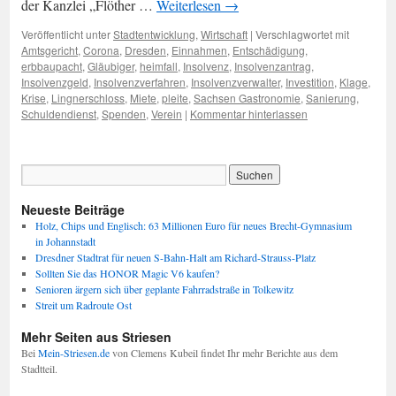
der Kanzlei „Flöther …
Weiterlesen
→
Veröffentlicht unter
Stadtentwicklung
,
Wirtschaft
|
Verschlagwortet mit
Amtsgericht
,
Corona
,
Dresden
,
Einnahmen
,
Entschädigung
,
erbbaupacht
,
Gläubiger
,
heimfall
,
Insolvenz
,
Insolvenzantrag
,
Insolvenzgeld
,
Insolvenzverfahren
,
Insolvenzverwalter
,
Investition
,
Klage
,
Krise
,
Lingnerschloss
,
Miete
,
pleite
,
Sachsen Gastronomie
,
Sanierung
,
Schuldendienst
,
Spenden
,
Verein
|
Kommentar hinterlassen
Neueste Beiträge
Holz, Chips und Englisch: 63 Millionen Euro für neues Brecht-Gymnasium
in Johannstadt
Dresdner Stadtrat für neuen S-Bahn-Halt am Richard-Strauss-Platz
Sollten Sie das HONOR Magic V6 kaufen?
Senioren ärgern sich über geplante Fahrradstraße in Tolkewitz
Streit um Radroute Ost
Mehr Seiten aus Striesen
Bei
Mein-Striesen.de
von Clemens Kubeil findet Ihr mehr Berichte aus dem
Stadtteil.