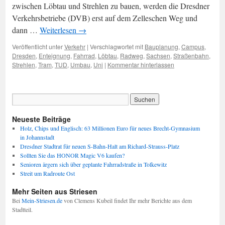
zwischen Löbtau und Strehlen zu bauen, werden die Dresdner
Verkehrsbetriebe (DVB) erst auf dem Zelleschen Weg und
dann …
Weiterlesen
→
Veröffentlicht unter
Verkehr
|
Verschlagwortet mit
Bauplanung
,
Campus
,
Dresden
,
Enteignung
,
Fahrrad
,
Löbtau
,
Radweg
,
Sachsen
,
Straßenbahn
,
Strehlen
,
Tram
,
TUD
,
Umbau
,
Uni
|
Kommentar hinterlassen
Neueste Beiträge
Holz, Chips und Englisch: 63 Millionen Euro für neues Brecht-Gymnasium
in Johannstadt
Dresdner Stadtrat für neuen S-Bahn-Halt am Richard-Strauss-Platz
Sollten Sie das HONOR Magic V6 kaufen?
Senioren ärgern sich über geplante Fahrradstraße in Tolkewitz
Streit um Radroute Ost
Mehr Seiten aus Striesen
Bei
Mein-Striesen.de
von Clemens Kubeil findet Ihr mehr Berichte aus dem
Stadtteil.