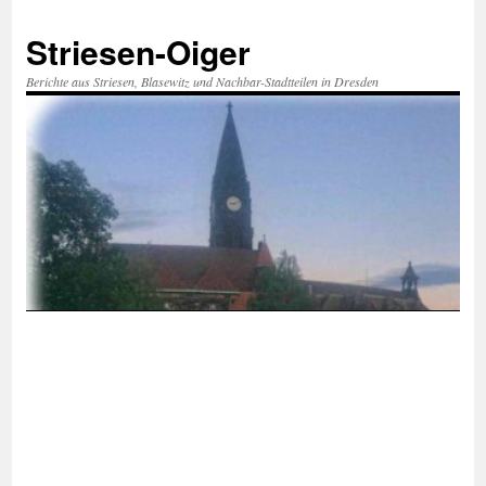
Zum
Inhalt
Striesen-Oiger
springen
Berichte aus Striesen, Blasewitz und Nachbar-Stadtteilen in Dresden