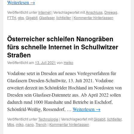
Weiterlesen
→
Veröffentlicht unter
Internet
|
Verschlagwortet mit
Anschluss
,
Drewag
,
FTTH
,
gbs
,
Gigabit
,
Glasfaser
,
lichtleiter
|
Kommentar hinterlassen
Österreicher schleifen Nanogräben
fürs schnelle Internet in Schullwitzer
Straßen
Veröffentlicht am
13. Juli 2021
von
Heiko
Vodafone setzt in Dresden auf neues Verlegeverfahren für
Glasfasern Dresden-Schullwitz, 13. Juli 2021. Vodafone
erweitert derzeit im Schönfelder Hochland im Nordosten von
Dresden sein Glasfaser-Datennetz aus. Ab April 2022 sollen
dadurch rund 1000 Haushalte und Betriebe in Eschdorf,
Schönfeld-Weißig, Rossendorf, …
Weiterlesen
→
Veröffentlicht unter
Technologie
|
Verschlagwortet mit
Gigabit
,
lichtleiter
,
Mbs
,
miko
,
nano
,
Trench
|
Kommentar hinterlassen