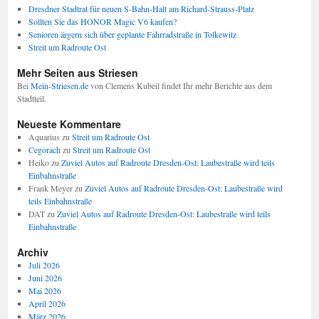
Dresdner Stadtrat für neuen S-Bahn-Halt am Richard-Strauss-Platz
Sollten Sie das HONOR Magic V6 kaufen?
Senioren ärgern sich über geplante Fahrradstraße in Tolkewitz
Streit um Radroute Ost
Mehr Seiten aus Striesen
Bei
Mein-Striesen.de
von Clemens Kubeil findet Ihr mehr Berichte aus dem
Stadtteil.
Neueste Kommentare
Aquarius
zu
Streit um Radroute Ost
Cegorach
zu
Streit um Radroute Ost
Heiko
zu
Zuviel Autos auf Radroute Dresden-Ost: Laubestraße wird teils
Einbahnstraße
Frank Meyer
zu
Zuviel Autos auf Radroute Dresden-Ost: Laubestraße wird
teils Einbahnstraße
DAT
zu
Zuviel Autos auf Radroute Dresden-Ost: Laubestraße wird teils
Einbahnstraße
Archiv
Juli 2026
Juni 2026
Mai 2026
April 2026
März 2026