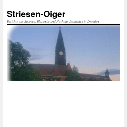
Zum
Inhalt
Striesen-Oiger
springen
Berichte aus Striesen, Blasewitz und Nachbar-Stadtteilen in Dresden