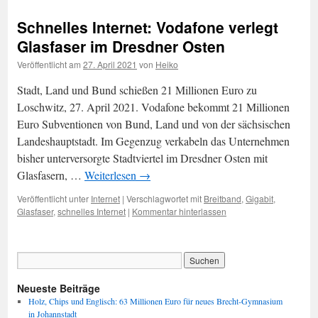
Schnelles Internet: Vodafone verlegt
Glasfaser im Dresdner Osten
Veröffentlicht am
27. April 2021
von
Heiko
Stadt, Land und Bund schießen 21 Millionen Euro zu
Loschwitz, 27. April 2021. Vodafone bekommt 21 Millionen
Euro Subventionen von Bund, Land und von der sächsischen
Landeshauptstadt. Im Gegenzug verkabeln das Unternehmen
bisher unterversorgte Stadtviertel im Dresdner Osten mit
Glasfasern, …
Weiterlesen
→
Veröffentlicht unter
Internet
|
Verschlagwortet mit
Breitband
,
Gigabit
,
Glasfaser
,
schnelles Internet
|
Kommentar hinterlassen
Neueste Beiträge
Holz, Chips und Englisch: 63 Millionen Euro für neues Brecht-Gymnasium
in Johannstadt