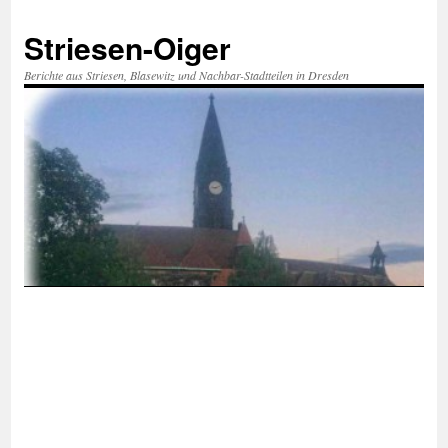
Zum
Inhalt
Striesen-Oiger
springen
Berichte aus Striesen, Blasewitz und Nachbar-Stadtteilen in Dresden