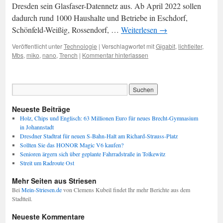
Dresden sein Glasfaser-Datennetz aus. Ab April 2022 sollen
dadurch rund 1000 Haushalte und Betriebe in Eschdorf,
Schönfeld-Weißig, Rossendorf, …
Weiterlesen
→
Veröffentlicht unter
Technologie
|
Verschlagwortet mit
Gigabit
,
lichtleiter
,
Mbs
,
miko
,
nano
,
Trench
|
Kommentar hinterlassen
Neueste Beiträge
Holz, Chips und Englisch: 63 Millionen Euro für neues Brecht-Gymnasium
in Johannstadt
Dresdner Stadtrat für neuen S-Bahn-Halt am Richard-Strauss-Platz
Sollten Sie das HONOR Magic V6 kaufen?
Senioren ärgern sich über geplante Fahrradstraße in Tolkewitz
Streit um Radroute Ost
Mehr Seiten aus Striesen
Bei
Mein-Striesen.de
von Clemens Kubeil findet Ihr mehr Berichte aus dem
Stadtteil.
Neueste Kommentare