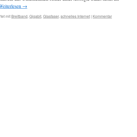
Weiterlesen
→
tet mit
Breitband
,
Gigabit
,
Glasfaser
,
schnelles Internet
|
Kommentar