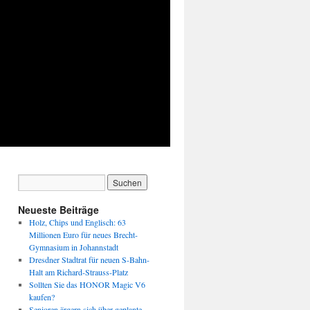
Neueste Beiträge
Holz, Chips und Englisch: 63
Millionen Euro für neues Brecht-
Gymnasium in Johannstadt
Dresdner Stadtrat für neuen S-Bahn-
Halt am Richard-Strauss-Platz
Sollten Sie das HONOR Magic V6
kaufen?
Senioren ärgern sich über geplante