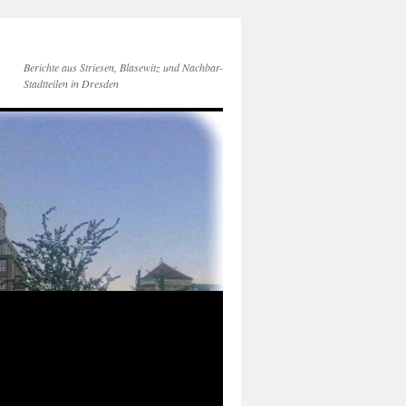
Berichte aus Striesen, Blasewitz und Nachbar-
Stadtteilen in Dresden