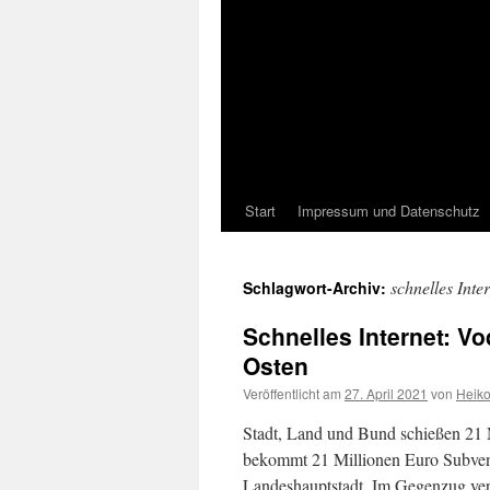
Start
Impressum und Datenschutz
schnelles Inte
Schlagwort-Archiv:
Schnelles Internet: V
Osten
Veröffentlicht am
27. April 2021
von
Heik
Stadt, Land und Bund schießen 21 
bekommt 21 Millionen Euro Subven
Landeshauptstadt. Im Gegenzug verk