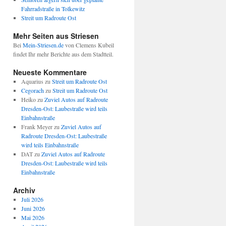
Fahrradstraße in Tolkewitz
Streit um Radroute Ost
Mehr Seiten aus Striesen
Bei
Mein-Striesen.de
von Clemens Kubeil
findet Ihr mehr Berichte aus dem Stadtteil.
Neueste Kommentare
Aquarius
zu
Streit um Radroute Ost
Cegorach
zu
Streit um Radroute Ost
Heiko
zu
Zuviel Autos auf Radroute
Dresden-Ost: Laubestraße wird teils
Einbahnstraße
Frank Meyer
zu
Zuviel Autos auf
Radroute Dresden-Ost: Laubestraße
wird teils Einbahnstraße
DAT
zu
Zuviel Autos auf Radroute
Dresden-Ost: Laubestraße wird teils
Einbahnstraße
Archiv
Juli 2026
Juni 2026
Mai 2026