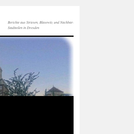
Berichte aus Striesen, Blasewitz und Nachbar-
Stadtteilen in Dresden