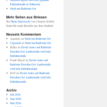
Fahrradstraße in Tolkewitz
Streit um Radroute Ost
Mehr Seiten aus Striesen
Bei
Mein-Striesen.de
von Clemens Kubeil
findet Ihr mehr Berichte aus dem Stadtteil.
Neueste Kommentare
Aquarius
zu
Streit um Radroute Ost
Cegorach
zu
Streit um Radroute Ost
Heiko
zu
Zuviel Autos auf Radroute
Dresden-Ost: Laubestraße wird teils
Einbahnstraße
Frank Meyer
zu
Zuviel Autos auf
Radroute Dresden-Ost: Laubestraße
wird teils Einbahnstraße
DAT
zu
Zuviel Autos auf Radroute
Dresden-Ost: Laubestraße wird teils
Einbahnstraße
Archiv
Juli 2026
Juni 2026
Mai 2026