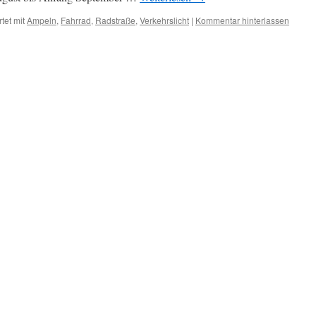
tet mit
Ampeln
,
Fahrrad
,
Radstraße
,
Verkehrslicht
|
Kommentar hinterlassen