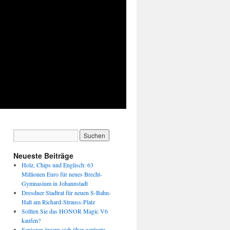
Neueste Beiträge
Holz, Chips und Englisch: 63
Millionen Euro für neues Brecht-
Gymnasium in Johannstadt
Dresdner Stadtrat für neuen S-Bahn-
Halt am Richard-Strauss-Platz
Sollten Sie das HONOR Magic V6
kaufen?
Senioren ärgern sich über geplante