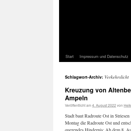
Start
Impressum und Datenschutz
Verkehrslicht
Schlagwort-Archiv:
Kreuzung von Altenbe
Ampeln
Veröffentlicht am
4. August 2022
von
Hei
Stadt baut Radroute Ost in Striesen 
Montag die Radroute Ost und entsch
querendes Hindernis: Ab dem 8. 