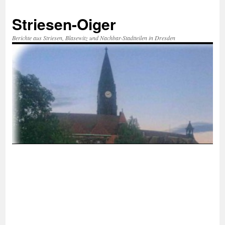
Zum
Inhalt
Striesen-Oiger
springen
Berichte aus Striesen, Blasewitz und Nachbar-Stadtteilen in Dresden