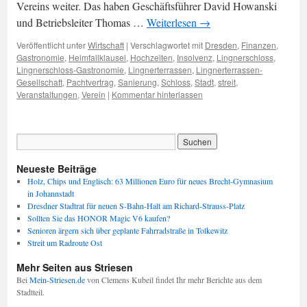
Vereins weiter. Das haben Geschäftsführer David Howanski
und Betriebsleiter Thomas …
Weiterlesen
→
Veröffentlicht unter
Wirtschaft
|
Verschlagwortet mit
Dresden
,
Finanzen
,
Gastronomie
,
Heimfallklausel
,
Hochzeiten
,
Insolvenz
,
Lingnerschloss
,
Lingnerschloss-Gastronomie
,
Lingnerterrassen
,
Lingnerterrassen-
Gesellschaft
,
Pachtvertrag
,
Sanierung
,
Schloss
,
Stadt
,
streit
,
Veranstaltungen
,
Verein
|
Kommentar hinterlassen
Neueste Beiträge
Holz, Chips und Englisch: 63 Millionen Euro für neues Brecht-Gymnasium
in Johannstadt
Dresdner Stadtrat für neuen S-Bahn-Halt am Richard-Strauss-Platz
Sollten Sie das HONOR Magic V6 kaufen?
Senioren ärgern sich über geplante Fahrradstraße in Tolkewitz
Streit um Radroute Ost
Mehr Seiten aus Striesen
Bei
Mein-Striesen.de
von Clemens Kubeil findet Ihr mehr Berichte aus dem
Stadtteil.