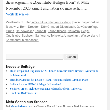
diese sogenannte „Quellstube Heiliger Born“ ab Mitte
November 2023 saniert und haben sie inzwischen …
Weiterlesen
→
Veröffentlicht unter
Infrastruktur
,
Stadtentwicklung
|
Verschlagwortet mit
Blasewitz
,
Born
,
Dresden
,
Dürrröhrsdorf-Dittersbach
,
Gewässerpflege
,
Gruna
,
Grundwasser
,
Leubnitz
,
Leubnitzbach
,
Neuostra
,
Pegel
,
Quellstube
,
Sachsen
,
Sanierung
,
Tolkewitz
,
Umweltamt
,
Wasserstand
|
Kommentar hinterlassen
Neueste Beiträge
Holz, Chips und Englisch: 63 Millionen Euro für neues Brecht-Gymnasium
in Johannstadt
Dresdner Stadtrat für neuen S-Bahn-Halt am Richard-Strauss-Platz
Sollten Sie das HONOR Magic V6 kaufen?
Senioren ärgern sich über geplante Fahrradstraße in Tolkewitz
Streit um Radroute Ost
Mehr Seiten aus Striesen
Bei
Mein-Striesen.de
von Clemens Kubeil findet Ihr mehr Berichte aus dem