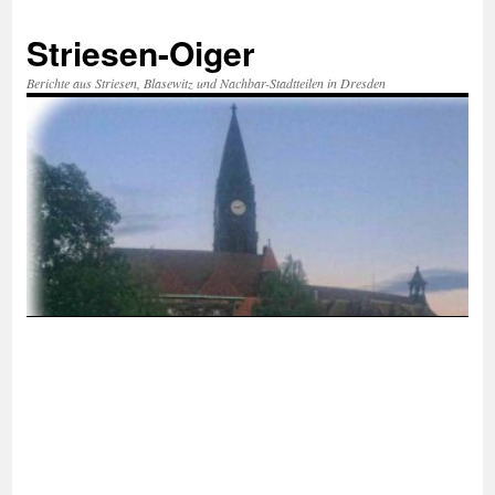
Zum
Inhalt
Striesen-Oiger
springen
Berichte aus Striesen, Blasewitz und Nachbar-Stadtteilen in Dresden