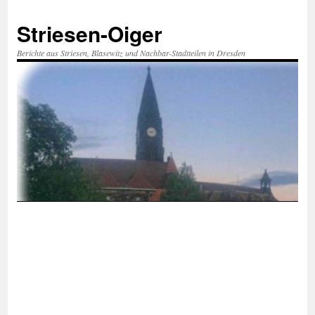
Zum
Inhalt
Striesen-Oiger
springen
Berichte aus Striesen, Blasewitz und Nachbar-Stadtteilen in Dresden