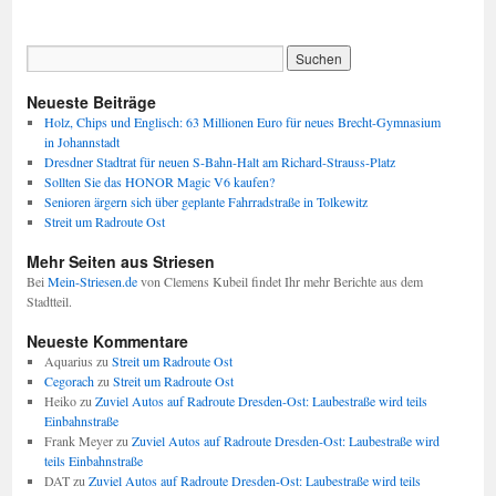
Neueste Beiträge
Holz, Chips und Englisch: 63 Millionen Euro für neues Brecht-Gymnasium
in Johannstadt
Dresdner Stadtrat für neuen S-Bahn-Halt am Richard-Strauss-Platz
Sollten Sie das HONOR Magic V6 kaufen?
Senioren ärgern sich über geplante Fahrradstraße in Tolkewitz
Streit um Radroute Ost
Mehr Seiten aus Striesen
Bei
Mein-Striesen.de
von Clemens Kubeil findet Ihr mehr Berichte aus dem
Stadtteil.
Neueste Kommentare
Aquarius
zu
Streit um Radroute Ost
Cegorach
zu
Streit um Radroute Ost
Heiko
zu
Zuviel Autos auf Radroute Dresden-Ost: Laubestraße wird teils
Einbahnstraße
Frank Meyer
zu
Zuviel Autos auf Radroute Dresden-Ost: Laubestraße wird
teils Einbahnstraße
DAT
zu
Zuviel Autos auf Radroute Dresden-Ost: Laubestraße wird teils