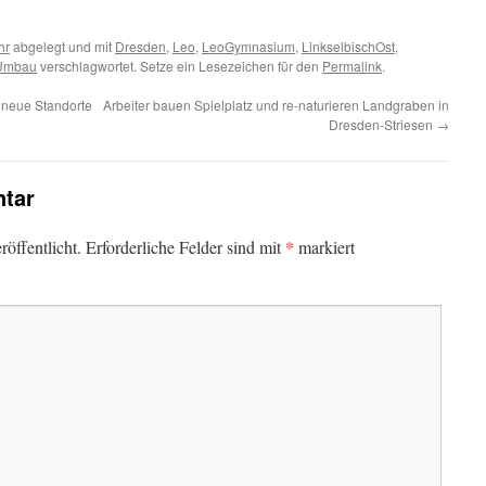
hr
abgelegt und mit
Dresden
,
Leo
,
LeoGymnasium
,
LinkselbischOst
,
Umbau
verschlagwortet. Setze ein Lesezeichen für den
Permalink
.
 neue Standorte
Arbeiter bauen Spielplatz und re-naturieren Landgraben in
Dresden-Striesen
→
tar
*
öffentlicht.
Erforderliche Felder sind mit
markiert