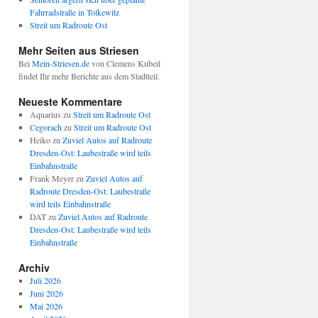
Fahrradstraße in Tolkewitz
Streit um Radroute Ost
Mehr Seiten aus Striesen
Bei
Mein-Striesen.de
von Clemens Kubeil
findet Ihr mehr Berichte aus dem Stadtteil.
Neueste Kommentare
Aquarius
zu
Streit um Radroute Ost
Cegorach
zu
Streit um Radroute Ost
Heiko
zu
Zuviel Autos auf Radroute
Dresden-Ost: Laubestraße wird teils
Einbahnstraße
Frank Meyer
zu
Zuviel Autos auf
Radroute Dresden-Ost: Laubestraße
wird teils Einbahnstraße
DAT
zu
Zuviel Autos auf Radroute
Dresden-Ost: Laubestraße wird teils
Einbahnstraße
Archiv
Juli 2026
Juni 2026
Mai 2026