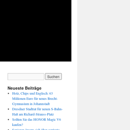
Neueste Beiträge
Holz, Chips und Englisch: 63
Millionen Euro für neues Brecht-
Gymnasium in Johannstadt
Dresdner Stadtrat für neuen S-Bahn-
Halt am Richard-Strauss-Platz
Sollten Sie das HONOR Magic V6
kaufen?
Senioren ärgern sich über geplante