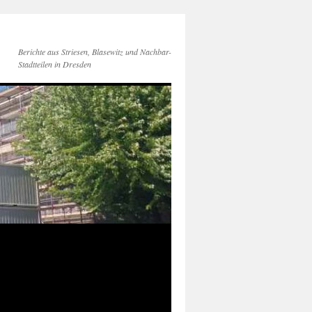
Berichte aus Striesen, Blasewitz und Nachbar-
Stadtteilen in Dresden