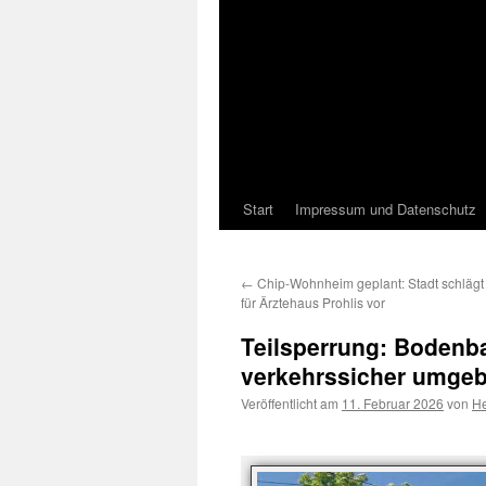
Start
Impressum und Datenschutz
←
Chip-Wohnheim geplant: Stadt schlägt
für Ärztehaus Prohlis vor
Teilsperrung: Bodenba
verkehrssicher umge
Veröffentlicht am
11. Februar 2026
von
He