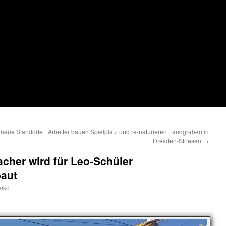
 neue Standorte
Arbeiter bauen Spielplatz und re-naturieren Landgraben in
Dresden-Striesen
→
cher wird für Leo-Schüler
baut
iko