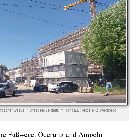
acher Straße in Dresden-Seidnitz im Rohbau. Foto: Heiko Weckbrodt
tere Fußwege, Querung und Ampeln