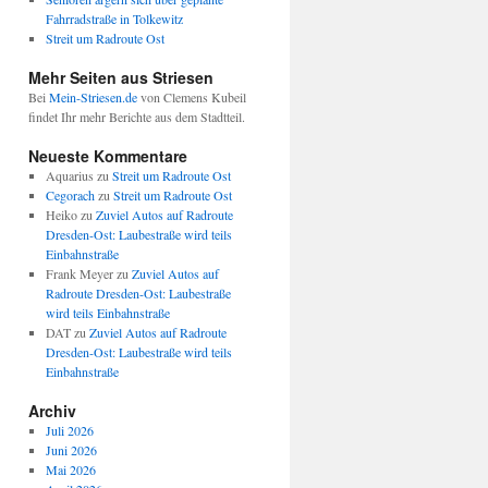
Fahrradstraße in Tolkewitz
Streit um Radroute Ost
Mehr Seiten aus Striesen
Bei
Mein-Striesen.de
von Clemens Kubeil
findet Ihr mehr Berichte aus dem Stadtteil.
Neueste Kommentare
Aquarius
zu
Streit um Radroute Ost
Cegorach
zu
Streit um Radroute Ost
Heiko
zu
Zuviel Autos auf Radroute
Dresden-Ost: Laubestraße wird teils
Einbahnstraße
Frank Meyer
zu
Zuviel Autos auf
Radroute Dresden-Ost: Laubestraße
wird teils Einbahnstraße
DAT
zu
Zuviel Autos auf Radroute
Dresden-Ost: Laubestraße wird teils
Einbahnstraße
Archiv
Juli 2026
Juni 2026
Mai 2026