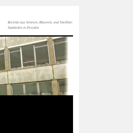
Berichte aus Striesen, Blasewitz und Nachbar-
Stadtteilen in Dresden