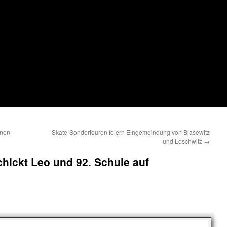
nnen
Skate-Sondertouren feiern Eingemeindung von Blasewitz
und Loschwitz
→
hickt Leo und 92. Schule auf