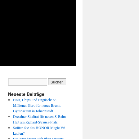
Neueste Beiträge
Holz, Chips und Englisch: 63
Millionen Euro für neues Brecht-
Gymnasium in Johannstadt
Dresdner Stadtrat für neuen S-Bahn-
Halt am Richard-Strauss-Platz
Sollten Sie das HONOR Magic V6
kaufen?
Senioren ärgern sich über geplante