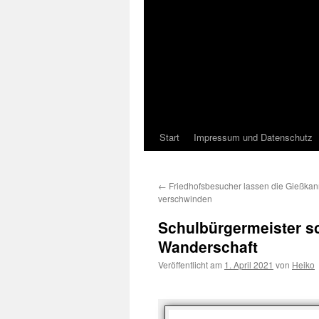
Start
Impressum und Datenschutz
←
Friedhofsbesucher lassen die Gießka
verschwinden
Schulbürgermeister sc
Wanderschaft
Veröffentlicht am
1. April 2021
von
Heiko