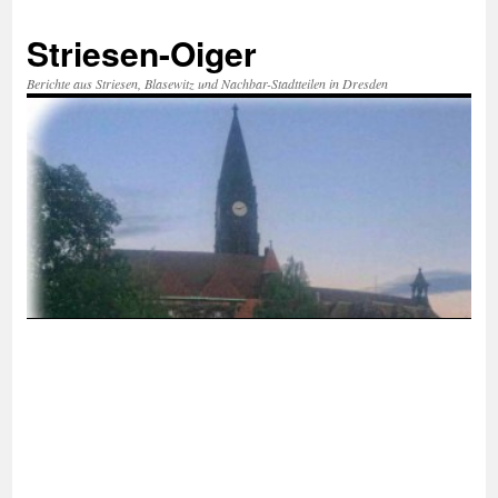
Zum
Inhalt
Striesen-Oiger
springen
Berichte aus Striesen, Blasewitz und Nachbar-Stadtteilen in Dresden