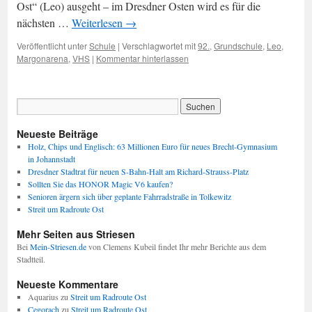
Ost“ (Leo) ausgeht – im Dresdner Osten wird es für die
nächsten …
Weiterlesen
→
Veröffentlicht unter
Schule
|
Verschlagwortet mit
92.
,
Grundschule
,
Leo
,
Margonarena
,
VHS
|
Kommentar hinterlassen
Neueste Beiträge
Holz, Chips und Englisch: 63 Millionen Euro für neues Brecht-Gymnasium
in Johannstadt
Dresdner Stadtrat für neuen S-Bahn-Halt am Richard-Strauss-Platz
Sollten Sie das HONOR Magic V6 kaufen?
Senioren ärgern sich über geplante Fahrradstraße in Tolkewitz
Streit um Radroute Ost
Mehr Seiten aus Striesen
Bei
Mein-Striesen.de
von Clemens Kubeil findet Ihr mehr Berichte aus dem
Stadtteil.
Neueste Kommentare
Aquarius
zu
Streit um Radroute Ost
Cegorach
zu
Streit um Radroute Ost