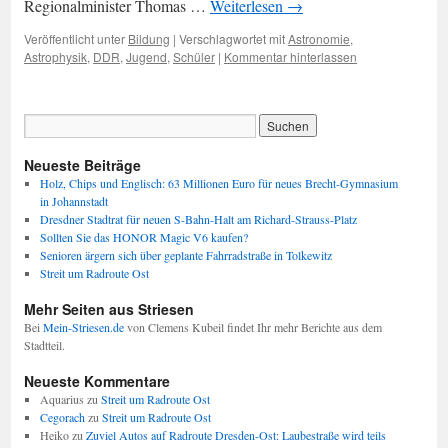
Regionalminister Thomas …
Weiterlesen
→
Veröffentlicht unter
Bildung
|
Verschlagwortet mit
Astronomie
,
Astrophysik
,
DDR
,
Jugend
,
Schüler
|
Kommentar hinterlassen
Neueste Beiträge
Holz, Chips und Englisch: 63 Millionen Euro für neues Brecht-Gymnasium
in Johannstadt
Dresdner Stadtrat für neuen S-Bahn-Halt am Richard-Strauss-Platz
Sollten Sie das HONOR Magic V6 kaufen?
Senioren ärgern sich über geplante Fahrradstraße in Tolkewitz
Streit um Radroute Ost
Mehr Seiten aus Striesen
Bei
Mein-Striesen.de
von Clemens Kubeil findet Ihr mehr Berichte aus dem
Stadtteil.
Neueste Kommentare
Aquarius
zu
Streit um Radroute Ost
Cegorach
zu
Streit um Radroute Ost
Heiko
zu
Zuviel Autos auf Radroute Dresden-Ost: Laubestraße wird teils