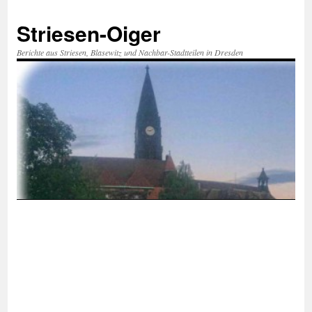
Zum
Inhalt
Striesen-Oiger
springen
Berichte aus Striesen, Blasewitz und Nachbar-Stadtteilen in Dresden