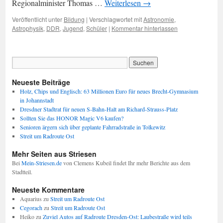
Regionalminister Thomas …
Weiterlesen
→
Veröffentlicht unter
Bildung
|
Verschlagwortet mit
Astronomie
,
Astrophysik
,
DDR
,
Jugend
,
Schüler
|
Kommentar hinterlassen
Neueste Beiträge
Holz, Chips und Englisch: 63 Millionen Euro für neues Brecht-Gymnasium
in Johannstadt
Dresdner Stadtrat für neuen S-Bahn-Halt am Richard-Strauss-Platz
Sollten Sie das HONOR Magic V6 kaufen?
Senioren ärgern sich über geplante Fahrradstraße in Tolkewitz
Streit um Radroute Ost
Mehr Seiten aus Striesen
Bei
Mein-Striesen.de
von Clemens Kubeil findet Ihr mehr Berichte aus dem
Stadtteil.
Neueste Kommentare
Aquarius
zu
Streit um Radroute Ost
Cegorach
zu
Streit um Radroute Ost
Heiko
zu
Zuviel Autos auf Radroute Dresden-Ost: Laubestraße wird teils