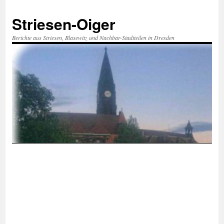
Zum
Inhalt
Striesen-Oiger
springen
Berichte aus Striesen, Blasewitz und Nachbar-Stadtteilen in Dresden