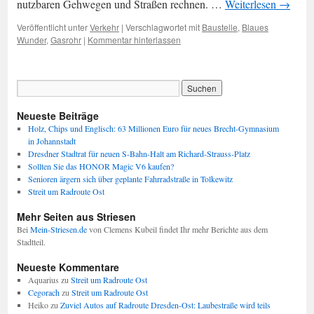
nutzbaren Gehwegen und Straßen rechnen. …
Weiterlesen
→
Veröffentlicht unter
Verkehr
|
Verschlagwortet mit
Baustelle
,
Blaues
Wunder
,
Gasrohr
|
Kommentar hinterlassen
Neueste Beiträge
Holz, Chips und Englisch: 63 Millionen Euro für neues Brecht-Gymnasium
in Johannstadt
Dresdner Stadtrat für neuen S-Bahn-Halt am Richard-Strauss-Platz
Sollten Sie das HONOR Magic V6 kaufen?
Senioren ärgern sich über geplante Fahrradstraße in Tolkewitz
Streit um Radroute Ost
Mehr Seiten aus Striesen
Bei
Mein-Striesen.de
von Clemens Kubeil findet Ihr mehr Berichte aus dem
Stadtteil.
Neueste Kommentare
Aquarius
zu
Streit um Radroute Ost
Cegorach
zu
Streit um Radroute Ost
Heiko
zu
Zuviel Autos auf Radroute Dresden-Ost: Laubestraße wird teils