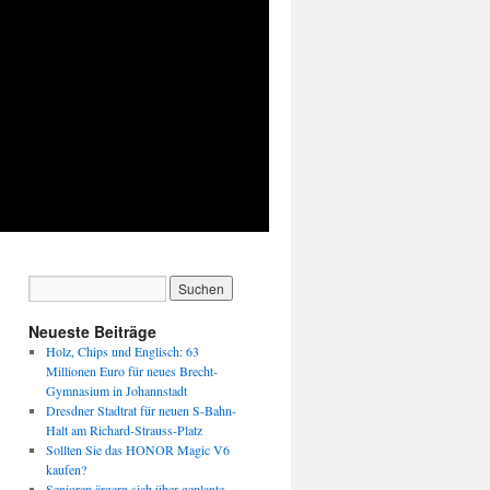
Neueste Beiträge
Holz, Chips und Englisch: 63
Millionen Euro für neues Brecht-
Gymnasium in Johannstadt
Dresdner Stadtrat für neuen S-Bahn-
Halt am Richard-Strauss-Platz
Sollten Sie das HONOR Magic V6
kaufen?
Senioren ärgern sich über geplante