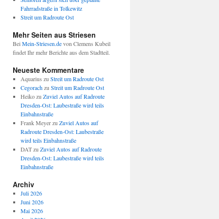
Fahrradstraße in Tolkewitz
Streit um Radroute Ost
Mehr Seiten aus Striesen
Bei
Mein-Striesen.de
von Clemens Kubeil
findet Ihr mehr Berichte aus dem Stadtteil.
Neueste Kommentare
Aquarius
zu
Streit um Radroute Ost
Cegorach
zu
Streit um Radroute Ost
Heiko
zu
Zuviel Autos auf Radroute
Dresden-Ost: Laubestraße wird teils
Einbahnstraße
Frank Meyer
zu
Zuviel Autos auf
Radroute Dresden-Ost: Laubestraße
wird teils Einbahnstraße
DAT
zu
Zuviel Autos auf Radroute
Dresden-Ost: Laubestraße wird teils
Einbahnstraße
Archiv
Juli 2026
Juni 2026
Mai 2026