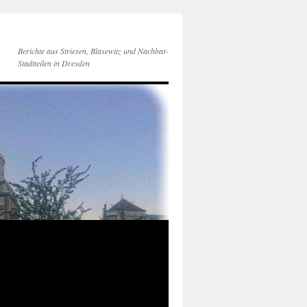
Berichte aus Striesen, Blasewitz und Nachbar-
Stadtteilen in Dresden