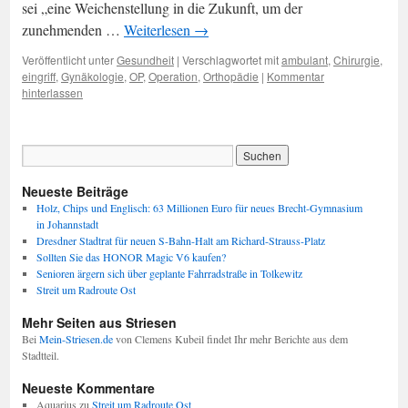
sei „eine Weichenstellung in die Zukunft, um der
zunehmenden …
Weiterlesen
→
Veröffentlicht unter
Gesundheit
|
Verschlagwortet mit
ambulant
,
Chirurgie
,
eingriff
,
Gynäkologie
,
OP
,
Operation
,
Orthopädie
|
Kommentar
hinterlassen
Neueste Beiträge
Holz, Chips und Englisch: 63 Millionen Euro für neues Brecht-Gymnasium
in Johannstadt
Dresdner Stadtrat für neuen S-Bahn-Halt am Richard-Strauss-Platz
Sollten Sie das HONOR Magic V6 kaufen?
Senioren ärgern sich über geplante Fahrradstraße in Tolkewitz
Streit um Radroute Ost
Mehr Seiten aus Striesen
Bei
Mein-Striesen.de
von Clemens Kubeil findet Ihr mehr Berichte aus dem
Stadtteil.
Neueste Kommentare
Aquarius
zu
Streit um Radroute Ost