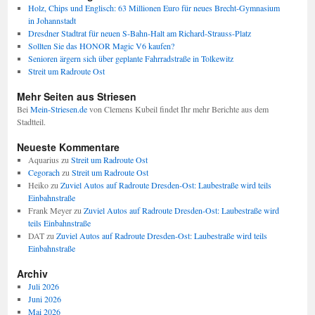
Holz, Chips und Englisch: 63 Millionen Euro für neues Brecht-Gymnasium
in Johannstadt
Dresdner Stadtrat für neuen S-Bahn-Halt am Richard-Strauss-Platz
Sollten Sie das HONOR Magic V6 kaufen?
Senioren ärgern sich über geplante Fahrradstraße in Tolkewitz
Streit um Radroute Ost
Mehr Seiten aus Striesen
Bei
Mein-Striesen.de
von Clemens Kubeil findet Ihr mehr Berichte aus dem
Stadtteil.
Neueste Kommentare
Aquarius
zu
Streit um Radroute Ost
Cegorach
zu
Streit um Radroute Ost
Heiko
zu
Zuviel Autos auf Radroute Dresden-Ost: Laubestraße wird teils
Einbahnstraße
Frank Meyer
zu
Zuviel Autos auf Radroute Dresden-Ost: Laubestraße wird
teils Einbahnstraße
DAT
zu
Zuviel Autos auf Radroute Dresden-Ost: Laubestraße wird teils
Einbahnstraße
Archiv
Juli 2026
Juni 2026
Mai 2026