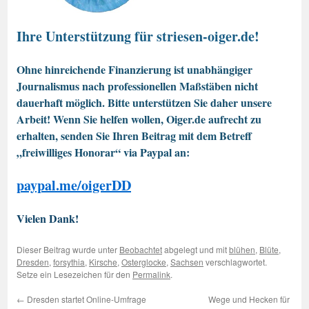
Ihre Unterstützung für striesen-oiger.de!
Ohne hinreichende Finanzierung ist unabhängiger
Journalismus nach professionellen Maßstäben nicht
dauerhaft möglich. Bitte unterstützen Sie daher unsere
Arbeit! Wenn Sie helfen wollen, Oiger.de aufrecht zu
erhalten, senden Sie Ihren Beitrag mit dem Betreff
„freiwilliges Honorar“ via Paypal an:
paypal.me/oigerDD
Vielen Dank!
Dieser Beitrag wurde unter
Beobachtet
abgelegt und mit
blühen
,
Blüte
,
Dresden
,
forsythia
,
Kirsche
,
Osterglocke
,
Sachsen
verschlagwortet.
Setze ein Lesezeichen für den
Permalink
.
←
Dresden startet Online-Umfrage
Wege und Hecken für