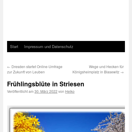
Start
Impressum und Datenschutz
←
Dresden startet Online-Umfrage
Wege und Hecken für
zur Zukunft von Leuben
Königsheimplatz in Blasewitz
→
Frühlingsblüte in Striesen
Veröffentlicht am
30. März 2022
von
Heiko