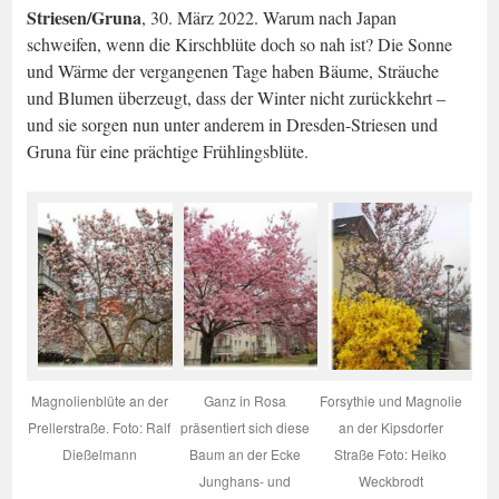
Striesen/Gruna
, 30. März 2022. Warum nach Japan
schweifen, wenn die Kirschblüte doch so nah ist? Die Sonne
und Wärme der vergangenen Tage haben Bäume, Sträuche
und Blumen überzeugt, dass der Winter nicht zurückkehrt –
und sie sorgen nun unter anderem in Dresden-Striesen und
Gruna für eine prächtige Frühlingsblüte.
Magnolienblüte an der
Ganz in Rosa
Forsythie und Magnolie
Prellerstraße. Foto: Ralf
präsentiert sich diese
an der Kipsdorfer
Dießelmann
Baum an der Ecke
Straße Foto: Heiko
Junghans- und
Weckbrodt