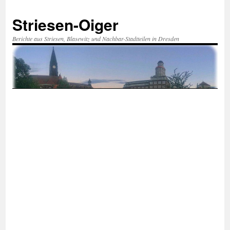
Zum
Inhalt
Striesen-Oiger
springen
Berichte aus Striesen, Blasewitz und Nachbar-Stadtteilen in Dresden