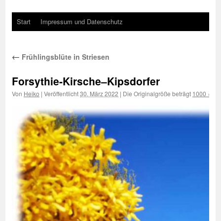
Start
Impressum und Datenschutz
←
Frühlingsblüte in Striesen
Forsythie-Kirsche–Kipsdorfer
Von
Heiko
|
Veröffentlicht
30. März 2022
|
Die Originalgröße beträgt
1000 × 75