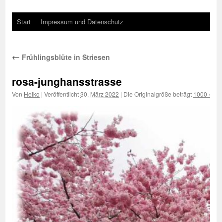
Start
Impressum und Datenschutz
←
Frühlingsblüte in Striesen
rosa-junghansstrasse
Von
Heiko
|
Veröffentlicht
30. März 2022
|
Die Originalgröße beträgt
1000 × 75