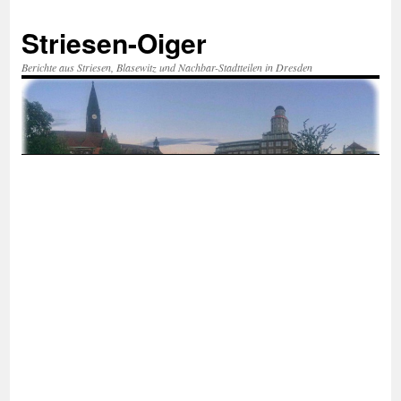
Zum
Inhalt
Striesen-Oiger
springen
Berichte aus Striesen, Blasewitz und Nachbar-Stadtteilen in Dresden