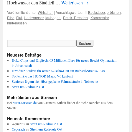
Hochwasser den Stadtteil …
Weiterlesen
→
Veröffentlicht unter
Wirtschaft
|
Verschlagwortet mit
Backstube
,
brötchen
,
Elbe
,
Flut
,
Hochwasser
,
laubegast
,
Reick. Dresden
|
Kommentar
hinterlassen
Neueste Beiträge
Holz, Chips und Englisch: 63 Millionen Euro für neues Brecht-Gymnasium
in Johannstadt
Dresdner Stadtrat für neuen S-Bahn-Halt am Richard-Strauss-Platz
Sollten Sie das HONOR Magic V6 kaufen?
Senioren ärgern sich über geplante Fahrradstraße in Tolkewitz
Streit um Radroute Ost
Mehr Seiten aus Striesen
Bei
Mein-Striesen.de
von Clemens Kubeil findet Ihr mehr Berichte aus dem
Stadtteil.
Neueste Kommentare
Aquarius
zu
Streit um Radroute Ost
Cegorach
zu
Streit um Radroute Ost