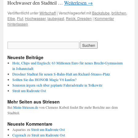
Hochwasser den Stadtteil …
Weiterlesen
→
Veröffentlicht unter
Wirtschaft
|
Verschlagwortet mit
Backstube
,
brötchen
,
Elbe
,
Flut
,
Hochwasser
,
laubegast
,
Reick. Dresden
|
Kommentar
hinterlassen
Neueste Beiträge
Holz, Chips und Englisch: 63 Millionen Euro für neues Brecht-Gymnasium
in Johannstadt
Dresdner Stadtrat für neuen S-Bahn-Halt am Richard-Strauss-Platz
Sollten Sie das HONOR Magic V6 kaufen?
Senioren ärgern sich über geplante Fahrradstraße in Tolkewitz
Streit um Radroute Ost
Mehr Seiten aus Striesen
Bei
Mein-Striesen.de
von Clemens Kubeil findet Ihr mehr Berichte aus dem
Stadtteil.
Neueste Kommentare
Aquarius
zu
Streit um Radroute Ost
Cegorach
zu
Streit um Radroute Ost