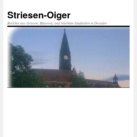
Zum
Inhalt
Striesen-Oiger
springen
Berichte aus Striesen, Blasewitz und Nachbar-Stadtteilen in Dresden