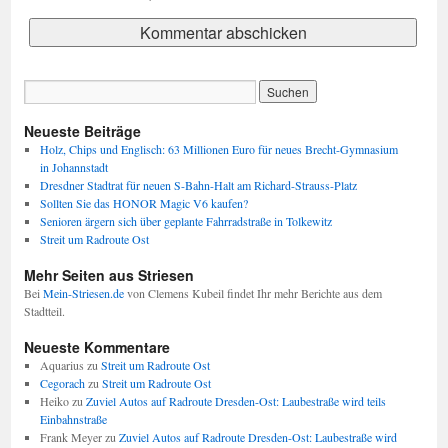
Neueste Beiträge
Holz, Chips und Englisch: 63 Millionen Euro für neues Brecht-Gymnasium
in Johannstadt
Dresdner Stadtrat für neuen S-Bahn-Halt am Richard-Strauss-Platz
Sollten Sie das HONOR Magic V6 kaufen?
Senioren ärgern sich über geplante Fahrradstraße in Tolkewitz
Streit um Radroute Ost
Mehr Seiten aus Striesen
Bei
Mein-Striesen.de
von Clemens Kubeil findet Ihr mehr Berichte aus dem
Stadtteil.
Neueste Kommentare
Aquarius
zu
Streit um Radroute Ost
Cegorach
zu
Streit um Radroute Ost
Heiko
zu
Zuviel Autos auf Radroute Dresden-Ost: Laubestraße wird teils
Einbahnstraße
Frank Meyer
zu
Zuviel Autos auf Radroute Dresden-Ost: Laubestraße wird