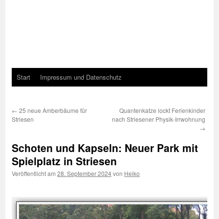
Start
Impressum und Datenschutz
←
25 neue Amberbäume für
Quantenkatze lockt Ferienkinder
Striesen
nach Striesener Physik-Irrwohnung
→
Schoten und Kapseln: Neuer Park mit
Spielplatz in Striesen
Veröffentlicht am
28. September 2024
von
Heiko