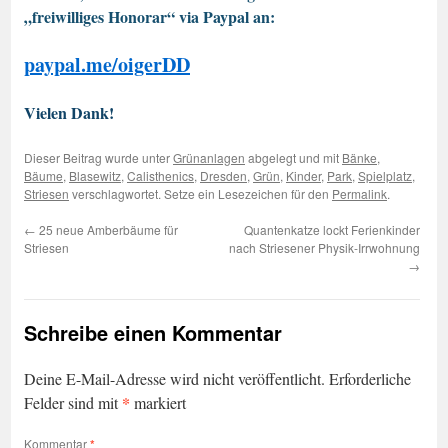
„freiwilliges Honorar“ via Paypal an:
paypal.me/oigerDD
Vielen Dank!
Dieser Beitrag wurde unter
Grünanlagen
abgelegt und mit
Bänke
,
Bäume
,
Blasewitz
,
Calisthenics
,
Dresden
,
Grün
,
Kinder
,
Park
,
Spielplatz
,
Striesen
verschlagwortet. Setze ein Lesezeichen für den
Permalink
.
←
25 neue Amberbäume für
Quantenkatze lockt Ferienkinder
Striesen
nach Striesener Physik-Irrwohnung
→
Schreibe einen Kommentar
Deine E-Mail-Adresse wird nicht veröffentlicht.
Erforderliche
*
Felder sind mit
markiert
Kommentar
*