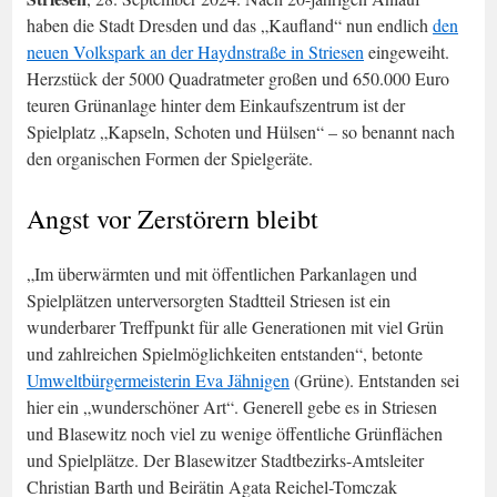
haben die Stadt Dresden und das „Kaufland“ nun endlich
den
neuen Volkspark an der Haydnstraße in Striesen
eingeweiht.
Herzstück der 5000 Quadratmeter großen und 650.000 Euro
teuren Grünanlage hinter dem Einkaufszentrum ist der
Spielplatz „Kapseln, Schoten und Hülsen“ – so benannt nach
den organischen Formen der Spielgeräte.
Angst vor Zerstörern bleibt
„Im überwärmten und mit öffentlichen Parkanlagen und
Spielplätzen unterversorgten Stadtteil Striesen ist ein
wunderbarer Treffpunkt für alle Generationen mit viel Grün
und zahlreichen Spielmöglichkeiten entstanden“, betonte
Umweltbürgermeisterin Eva Jähnigen
(Grüne). Entstanden sei
hier ein „wunderschöner Art“. Generell gebe es in Striesen
und Blasewitz noch viel zu wenige öffentliche Grünflächen
und Spielplätze. Der Blasewitzer Stadtbezirks-Amtsleiter
Christian Barth und Beirätin Agata Reichel-Tomczak