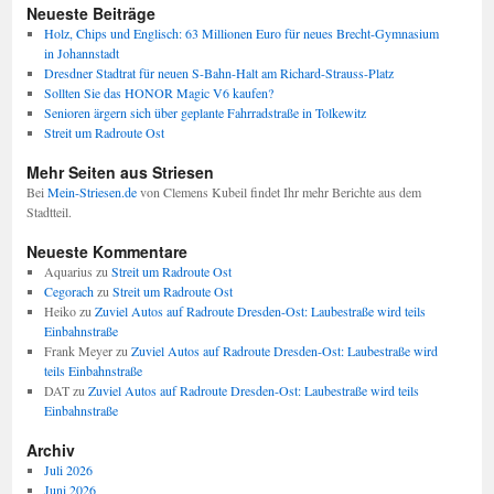
Neueste Beiträge
Holz, Chips und Englisch: 63 Millionen Euro für neues Brecht-Gymnasium
in Johannstadt
Dresdner Stadtrat für neuen S-Bahn-Halt am Richard-Strauss-Platz
Sollten Sie das HONOR Magic V6 kaufen?
Senioren ärgern sich über geplante Fahrradstraße in Tolkewitz
Streit um Radroute Ost
Mehr Seiten aus Striesen
Bei
Mein-Striesen.de
von Clemens Kubeil findet Ihr mehr Berichte aus dem
Stadtteil.
Neueste Kommentare
Aquarius
zu
Streit um Radroute Ost
Cegorach
zu
Streit um Radroute Ost
Heiko
zu
Zuviel Autos auf Radroute Dresden-Ost: Laubestraße wird teils
Einbahnstraße
Frank Meyer
zu
Zuviel Autos auf Radroute Dresden-Ost: Laubestraße wird
teils Einbahnstraße
DAT
zu
Zuviel Autos auf Radroute Dresden-Ost: Laubestraße wird teils
Einbahnstraße
Archiv
Juli 2026
Juni 2026