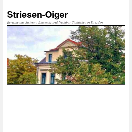
Zum
Inhalt
Striesen-Oiger
springen
Berichte aus Striesen, Blasewitz und Nachbar-Stadtteilen in Dresden