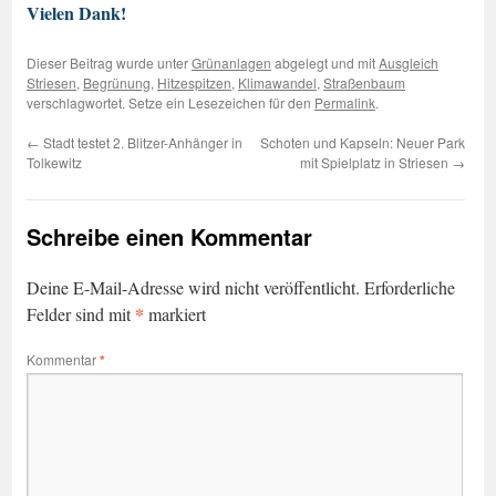
Vielen Dank!
Dieser Beitrag wurde unter
Grünanlagen
abgelegt und mit
Ausgleich
Striesen
,
Begrünung
,
Hitzespitzen
,
Klimawandel
,
Straßenbaum
verschlagwortet. Setze ein Lesezeichen für den
Permalink
.
←
Stadt testet 2. Blitzer-Anhänger in
Schoten und Kapseln: Neuer Park
Tolkewitz
mit Spielplatz in Striesen
→
Schreibe einen Kommentar
Deine E-Mail-Adresse wird nicht veröffentlicht.
Erforderliche
*
Felder sind mit
markiert
Kommentar
*