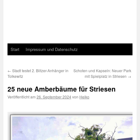
Start
Impressum und Datenschutz
←
Stadt testet 2. Blitzer-Anhänger in
Schoten und Kapseln: Neuer Park
Tolkewitz
mit Spielplatz in Striesen
→
25 neue Amberbäume für Striesen
Veröffentlicht am
26. September 2024
von
Heiko