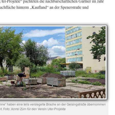
er-Projekte“ pachteten die nachbarschaftlichen Gärtner im Jahr
achfläche hinterm „Kaufland“ an der Spenerstraße und
anne“ haben eine teils versiegelte Brache an der Geisingstraße übernommen
t. Foto: Amrei Zürn für den Verein Ufer-Projekte