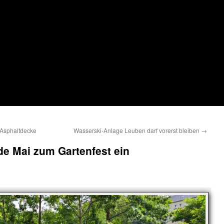
 Asphaltdecke
Wasserski-Anlage Leuben darf vorerst bleiben
→
de Mai zum Gartenfest ein