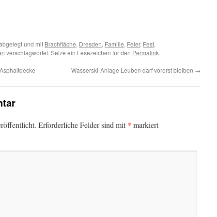
abgelegt und mit
Brachfläche
,
Dresden
,
Familie
,
Feier
,
Fest
,
en
verschlagwortet. Setze ein Lesezeichen für den
Permalink
.
 Asphaltdecke
Wasserski-Anlage Leuben darf vorerst bleiben
→
tar
*
öffentlicht.
Erforderliche Felder sind mit
markiert