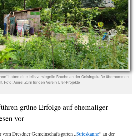
anne“ haben eine teils versiegelte Brache an der Geisingstraße übernommen
t. Foto: Amrei Zürn für den Verein Ufer-Projekte
ühren grüne Erfolge auf ehemaliger
esen vor
er vom Dresdner Gemeinschaftsgarten „
Strieskanne
“ an der