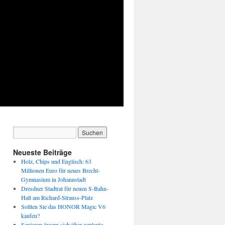
Neueste Beiträge
Holz, Chips und Englisch: 63
Millionen Euro für neues Brecht-
Gymnasium in Johannstadt
Dresdner Stadtrat für neuen S-Bahn-
Halt am Richard-Strauss-Platz
Sollten Sie das HONOR Magic V6
kaufen?
Senioren ärgern sich über geplante