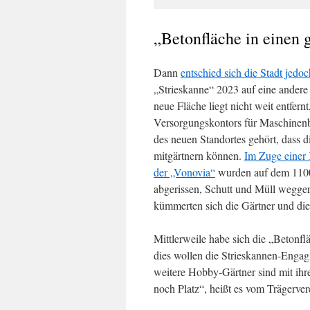
„Betonfläche in einen 
Dann
entschied sich die Stadt jed
„Strieskanne“ 2023 auf eine ander
neue Fläche liegt nicht weit entfer
Versorgungskontors für Maschinenb
des neuen Standortes gehört, dass 
mitgärtnern können.
Im Zuge einer 
der „Vonovia“
wurden auf dem 1100 
abgerissen, Schutt und Müll wegger
kümmerten sich die Gärtner und die
Mittlerweile habe sich die „Betonfl
dies wollen die Strieskannen-Engag
weitere Hobby-Gärtner sind mit ihr
noch Platz“, heißt es vom Trägerver