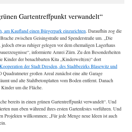
grünen Gartentreffpunkt verwandelt“
och, am Kaufland einen Bürgerpark einzurichten
. Daraufhin zog die
e Brache zwischen Geisingstraße und Spenderstraße um. „Die
nt, jedoch etwas ruhiger gelegen vor dem ehemaligen Lagerhaus
auerzeugnisse“, informierte Amrei Zürn. Zu den Besonderheiten
die Kinder der benachbarten Kita „Kinderwelt(en)“ dort
Kooperation der Stadt Dresden, des Stadtbezirks Blasewitz und
Quadratmeter großen Areal zunächst eine alte Garage
äumt und alte Stahlbetonplatten vom Boden entfernt. Danach
 Kinder um die Fläche.
äche bereits in einen grünen Gartentreffpunkt verwandelt“. Und
ierten nun eben während ihres ersten Gartenfestes vorführen. Und
en Projekten willkommen; „Für jede Menge neue Ideen ist auch
ein.