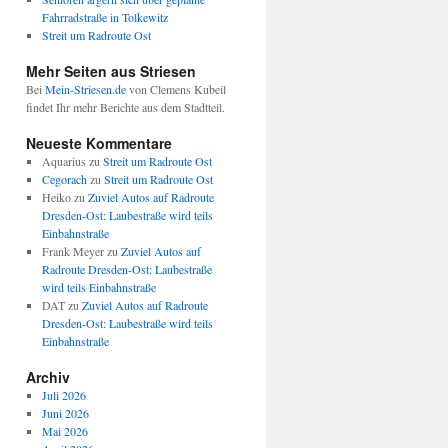
Fahrradstraße in Tolkewitz
Streit um Radroute Ost
Mehr Seiten aus Striesen
Bei
Mein-Striesen.de
von Clemens Kubeil
findet Ihr mehr Berichte aus dem Stadtteil.
Neueste Kommentare
Aquarius
zu
Streit um Radroute Ost
Cegorach
zu
Streit um Radroute Ost
Heiko
zu
Zuviel Autos auf Radroute
Dresden-Ost: Laubestraße wird teils
Einbahnstraße
Frank Meyer
zu
Zuviel Autos auf
Radroute Dresden-Ost: Laubestraße
wird teils Einbahnstraße
DAT
zu
Zuviel Autos auf Radroute
Dresden-Ost: Laubestraße wird teils
Einbahnstraße
Archiv
Juli 2026
Juni 2026
Mai 2026