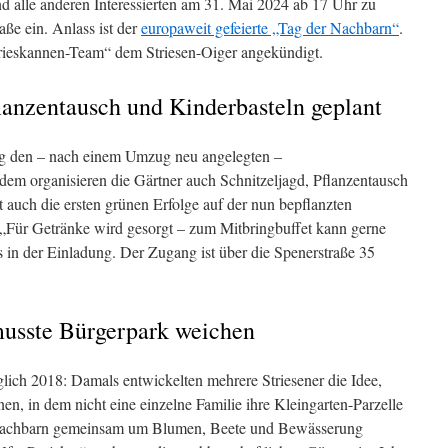
nd alle anderen Interessierten am 31. Mai 2024 ab 17 Uhr zu
aße ein. Anlass ist der
europaweit gefeierte „Tag der Nachbarn“
.
rieskannen-Team“ dem Striesen-Oiger angekündigt.
lanzentausch und Kinderbasteln geplant
g den – nach einem Umzug neu angelegten –
em organisieren die Gärtner auch Schnitzeljagd, Pflanzentausch
 auch die ersten grünen Erfolge auf der nun bepflanzten
 „Für Getränke wird gesorgt – zum Mitbringbuffet kann gerne
s in der Einladung. Der Zugang ist über die Spenerstraße 35
usste Bürgerpark weichen
glich 2018: Damals entwickelten mehrere Striesener die Idee,
en, in dem nicht eine einzelne Familie ihre Kleingarten-Parzelle
le Nachbarn gemeinsam um Blumen, Beete und Bewässerung