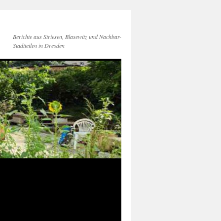
Berichte aus Striesen, Blasewitz und Nachbar-
Stadtteilen in Dresden