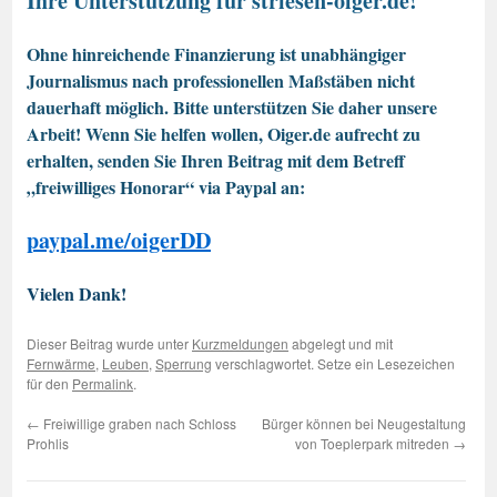
Ihre Unterstützung für striesen-oiger.de!
Ohne hinreichende Finanzierung ist unabhängiger
Journalismus nach professionellen Maßstäben nicht
dauerhaft möglich. Bitte unterstützen Sie daher unsere
Arbeit! Wenn Sie helfen wollen, Oiger.de aufrecht zu
erhalten, senden Sie Ihren Beitrag mit dem Betreff
„freiwilliges Honorar“ via Paypal an:
paypal.me/oigerDD
Vielen Dank!
Dieser Beitrag wurde unter
Kurzmeldungen
abgelegt und mit
Fernwärme
,
Leuben
,
Sperrung
verschlagwortet. Setze ein Lesezeichen
für den
Permalink
.
←
Freiwillige graben nach Schloss
Bürger können bei Neugestaltung
Prohlis
von Toeplerpark mitreden
→