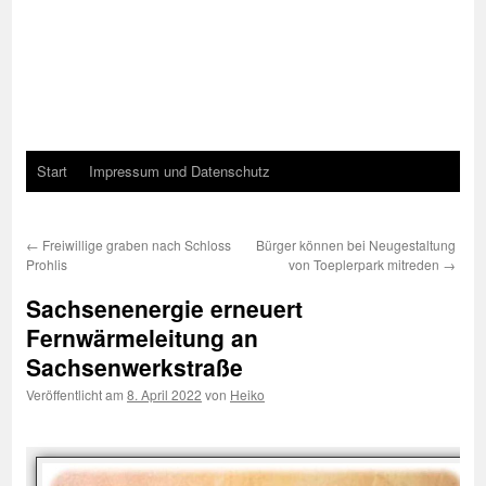
Start
Impressum und Datenschutz
←
Freiwillige graben nach Schloss
Bürger können bei Neugestaltung
Prohlis
von Toeplerpark mitreden
→
Sachsenenergie erneuert
Fernwärmeleitung an
Sachsenwerkstraße
Veröffentlicht am
8. April 2022
von
Heiko