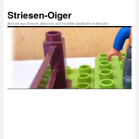
Zum
Inhalt
Striesen-Oiger
springen
Berichte aus Striesen, Blasewitz und Nachbar-Stadtteilen in Dresden