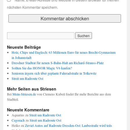
nächsten Kommentar speichern.
Neueste Beiträge
Holz, Chips und Englisch: 63 Millionen Euro für neues Brecht-Gymnasium
in Johannstadt
Dresdner Stadtrat für neuen S-Bahn-Halt am Richard-Strauss-Platz
Sollten Sie das HONOR Magic V6 kaufen?
Senioren ärgern sich über geplante Fahrradstraße in Tolkewitz
Streit um Radroute Ost
Mehr Seiten aus Striesen
Bei
Mein-Striesen.de
von Clemens Kubeil findet Ihr mehr Berichte aus dem
Stadtteil.
Neueste Kommentare
Aquarius
zu
Streit um Radroute Ost
Cegorach
zu
Streit um Radroute Ost
Heiko
zu
Zuviel Autos auf Radroute Dresden-Ost: Laubestraße wird teils