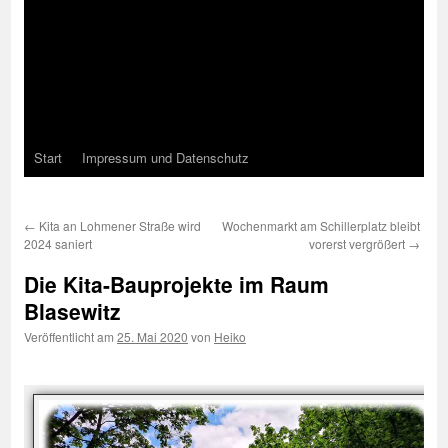
Start
Impressum und Datenschutz
←
Kita an Lohmener Straße wird
Wochenmarkt am Schillerplatz bleibt
2024 saniert
vorerst vergrößert
→
Die Kita-Bauprojekte im Raum
Blasewitz
Veröffentlicht am
25. Mai 2020
von
Heiko