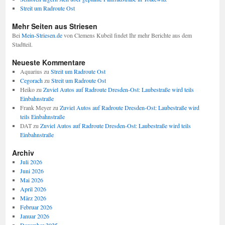
Streit um Radroute Ost
Mehr Seiten aus Striesen
Bei
Mein-Striesen.de
von Clemens Kubeil findet Ihr mehr Berichte aus dem
Stadtteil.
Neueste Kommentare
Aquarius
zu
Streit um Radroute Ost
Cegorach
zu
Streit um Radroute Ost
Heiko
zu
Zuviel Autos auf Radroute Dresden-Ost: Laubestraße wird teils
Einbahnstraße
Frank Meyer
zu
Zuviel Autos auf Radroute Dresden-Ost: Laubestraße wird
teils Einbahnstraße
DAT
zu
Zuviel Autos auf Radroute Dresden-Ost: Laubestraße wird teils
Einbahnstraße
Archiv
Juli 2026
Juni 2026
Mai 2026
April 2026
März 2026
Februar 2026
Januar 2026