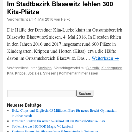
Im Stadtbezirk Blasewitz fehlen 300
Kita-Plätze
Veröffentlicht am
4. Mai 2016
von
Heiko
Die Hälfte der Dresdner Kita-Lücke klafft im Ortsamtsbereich
Blasewitz Blasewitz/Striesen, 4. Mai 2016. In Dresden fehlen
in den Jahren 2016 und 2017 insgesamt rund 600 Plätze in
Kindergärten, Krippen und Horten (Kitas), etwa die Hälfte
davon im Ortsamtsbereich Blasewitz. Das …
Weiterlesen
→
Veröffentlicht unter
Soziales
|
Verschlagwortet mit
Blaswitz
,
Kindergarten
,
Kita
,
Krippe
,
Soziales
,
Striesen
|
Kommentar hinterlassen
Neueste Beiträge
Holz, Chips und Englisch: 63 Millionen Euro für neues Brecht-Gymnasium
in Johannstadt
Dresdner Stadtrat für neuen S-Bahn-Halt am Richard-Strauss-Platz
Sollten Sie das HONOR Magic V6 kaufen?
Senioren ärgern sich über geplante Fahrradstraße in Tolkewitz