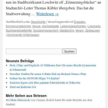
nun im Stadtbezirksamt Loschwitz elf „Erinnerungsbücher“ an
Stadtarchiv-Leiter Thomas Kübler übergeben. Das hat die
Stadtverwaltung …
Weiterlesen
→
Veröffentlicht unter
Geschichte
|
Verschlagwortet mit
Dresden
,
Erinnerungsbücher
,
Gruna
,
Hochbetagte
,
Lebensgeschichten
,
Loschwitz
,
Nachbarschaftshilfe
,
Sozialengagement
,
Stadtarchiv
,
Verein
,
Zeitzeugen
|
Kommentar hinterlassen
Neueste Beiträge
Holz, Chips und Englisch: 63 Millionen Euro für neues Brecht-Gymnasium
in Johannstadt
Dresdner Stadtrat für neuen S-Bahn-Halt am Richard-Strauss-Platz
Sollten Sie das HONOR Magic V6 kaufen?
Senioren ärgern sich über geplante Fahrradstraße in Tolkewitz
Streit um Radroute Ost
Mehr Seiten aus Striesen
Bei
Mein-Striesen.de
von Clemens Kubeil findet Ihr mehr Berichte aus dem
Stadtteil.