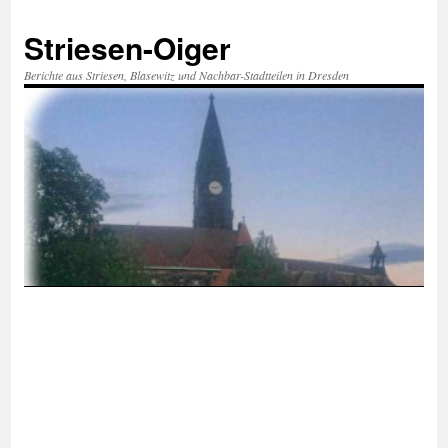
Zum
Inhalt
Striesen-Oiger
springen
Berichte aus Striesen, Blasewitz und Nachbar-Stadtteilen in Dresden