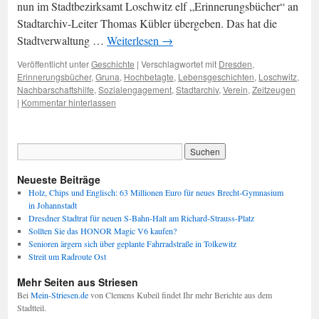
nun im Stadtbezirksamt Loschwitz elf „Erinnerungsbücher“ an
Stadtarchiv-Leiter Thomas Kübler übergeben. Das hat die
Stadtverwaltung …
Weiterlesen
→
Veröffentlicht unter
Geschichte
|
Verschlagwortet mit
Dresden
,
Erinnerungsbücher
,
Gruna
,
Hochbetagte
,
Lebensgeschichten
,
Loschwitz
,
Nachbarschaftshilfe
,
Sozialengagement
,
Stadtarchiv
,
Verein
,
Zeitzeugen
|
Kommentar hinterlassen
Neueste Beiträge
Holz, Chips und Englisch: 63 Millionen Euro für neues Brecht-Gymnasium
in Johannstadt
Dresdner Stadtrat für neuen S-Bahn-Halt am Richard-Strauss-Platz
Sollten Sie das HONOR Magic V6 kaufen?
Senioren ärgern sich über geplante Fahrradstraße in Tolkewitz
Streit um Radroute Ost
Mehr Seiten aus Striesen
Bei
Mein-Striesen.de
von Clemens Kubeil findet Ihr mehr Berichte aus dem
Stadtteil.