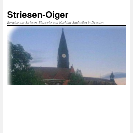
Zum
Inhalt
Striesen-Oiger
springen
Berichte aus Striesen, Blasewitz und Nachbar-Stadtteilen in Dresden