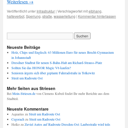
Weiterlesen
→
Veröffentlicht unter
Infrastruktur
|
Verschlagwortet mit
elbhang
,
halteverbot
,
Sperrung
,
straße
,
wasserleitung
|
Kommentar hinterlassen
Neueste Beiträge
Holz, Chips und Englisch: 63 Millionen Euro für neues Brecht-Gymnasium
in Johannstadt
Dresdner Stadtrat für neuen S-Bahn-Halt am Richard-Strauss-Platz
Sollten Sie das HONOR Magic V6 kaufen?
Senioren ärgern sich über geplante Fahrradstraße in Tolkewitz
Streit um Radroute Ost
Mehr Seiten aus Striesen
Bei
Mein-Striesen.de
von Clemens Kubeil findet Ihr mehr Berichte aus dem
Stadtteil.
Neueste Kommentare
Aquarius
zu
Streit um Radroute Ost
Cegorach
zu
Streit um Radroute Ost
Heiko
zu
Zuviel Autos auf Radroute Dresden-Ost: Laubestraße wird teils