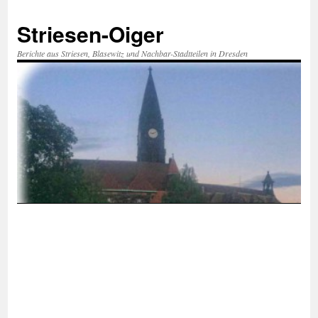
Zum
Inhalt
Striesen-Oiger
springen
Berichte aus Striesen, Blasewitz und Nachbar-Stadtteilen in Dresden