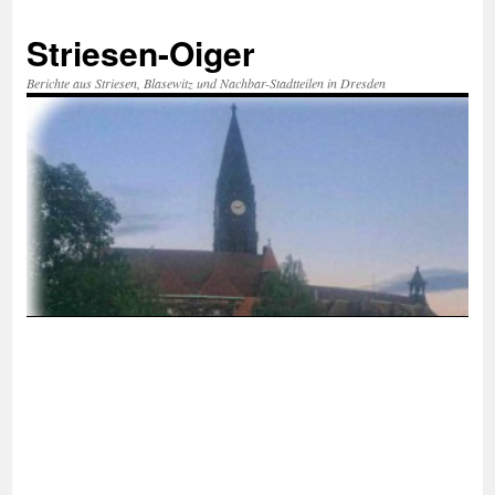
Zum
Inhalt
Striesen-Oiger
springen
Berichte aus Striesen, Blasewitz und Nachbar-Stadtteilen in Dresden