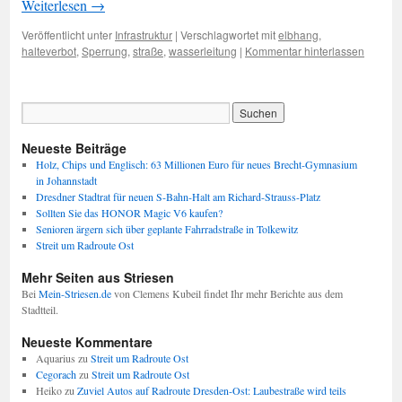
Weiterlesen
→
Veröffentlicht unter
Infrastruktur
|
Verschlagwortet mit
elbhang
,
halteverbot
,
Sperrung
,
straße
,
wasserleitung
|
Kommentar hinterlassen
Neueste Beiträge
Holz, Chips und Englisch: 63 Millionen Euro für neues Brecht-Gymnasium
in Johannstadt
Dresdner Stadtrat für neuen S-Bahn-Halt am Richard-Strauss-Platz
Sollten Sie das HONOR Magic V6 kaufen?
Senioren ärgern sich über geplante Fahrradstraße in Tolkewitz
Streit um Radroute Ost
Mehr Seiten aus Striesen
Bei
Mein-Striesen.de
von Clemens Kubeil findet Ihr mehr Berichte aus dem
Stadtteil.
Neueste Kommentare
Aquarius
zu
Streit um Radroute Ost
Cegorach
zu
Streit um Radroute Ost
Heiko
zu
Zuviel Autos auf Radroute Dresden-Ost: Laubestraße wird teils