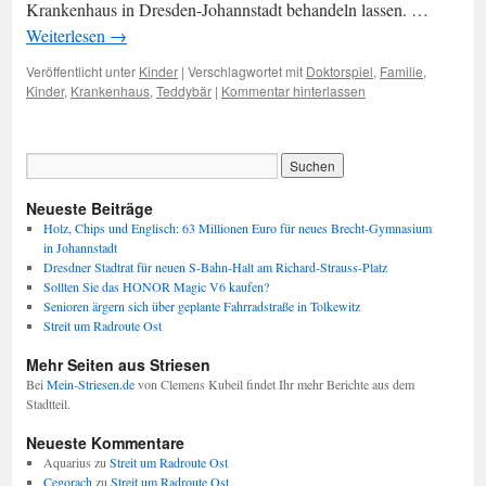
Krankenhaus in Dresden-Johannstadt behandeln lassen. …
Weiterlesen
→
Veröffentlicht unter
Kinder
|
Verschlagwortet mit
Doktorspiel
,
Familie
,
Kinder
,
Krankenhaus
,
Teddybär
|
Kommentar hinterlassen
Neueste Beiträge
Holz, Chips und Englisch: 63 Millionen Euro für neues Brecht-Gymnasium
in Johannstadt
Dresdner Stadtrat für neuen S-Bahn-Halt am Richard-Strauss-Platz
Sollten Sie das HONOR Magic V6 kaufen?
Senioren ärgern sich über geplante Fahrradstraße in Tolkewitz
Streit um Radroute Ost
Mehr Seiten aus Striesen
Bei
Mein-Striesen.de
von Clemens Kubeil findet Ihr mehr Berichte aus dem
Stadtteil.
Neueste Kommentare
Aquarius
zu
Streit um Radroute Ost
Cegorach
zu
Streit um Radroute Ost