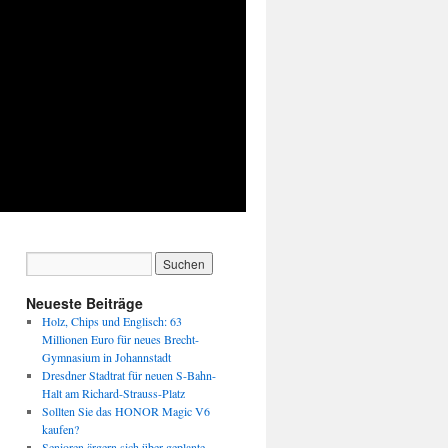
Neueste Beiträge
Holz, Chips und Englisch: 63
Millionen Euro für neues Brecht-
Gymnasium in Johannstadt
Dresdner Stadtrat für neuen S-Bahn-
Halt am Richard-Strauss-Platz
Sollten Sie das HONOR Magic V6
kaufen?
Senioren ärgern sich über geplante