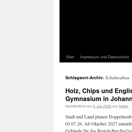
Start
Impressum und Datenschutz
Schulneubau
Schlagwort-Archiv:
Holz, Chips und Engli
Gymnasium in Johann
Veröffentlicht am
3. Juli 2026
von
Heiko
Stadt und Land planen Doppelneuba
03.07.26. Ab Oktober 2027 entsteht
Gebäude für das Bertolt-Brecht-Gy