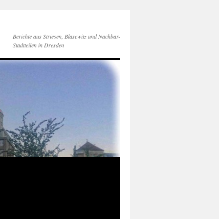
Berichte aus Striesen, Blasewitz und Nachbar-
Stadtteilen in Dresden