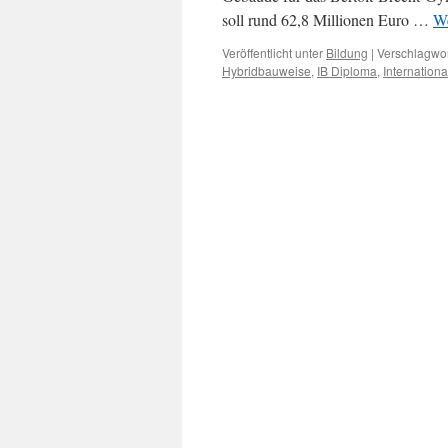
soll rund 62,8 Millionen Euro …
We
Veröffentlicht unter
Bildung
|
Verschlagwor
Hybridbauweise
,
IB Diploma
,
Internationa