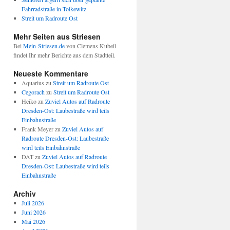
Fahrradstraße in Tolkewitz
Streit um Radroute Ost
Mehr Seiten aus Striesen
Bei
Mein-Striesen.de
von Clemens Kubeil
findet Ihr mehr Berichte aus dem Stadtteil.
Neueste Kommentare
Aquarius
zu
Streit um Radroute Ost
Cegorach
zu
Streit um Radroute Ost
Heiko
zu
Zuviel Autos auf Radroute
Dresden-Ost: Laubestraße wird teils
Einbahnstraße
Frank Meyer
zu
Zuviel Autos auf
Radroute Dresden-Ost: Laubestraße
wird teils Einbahnstraße
DAT
zu
Zuviel Autos auf Radroute
Dresden-Ost: Laubestraße wird teils
Einbahnstraße
Archiv
Juli 2026
Juni 2026
Mai 2026