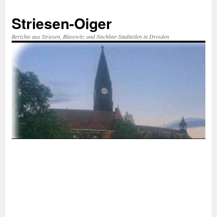
Zum
Inhalt
Striesen-Oiger
springen
Berichte aus Striesen, Blasewitz und Nachbar-Stadtteilen in Dresden