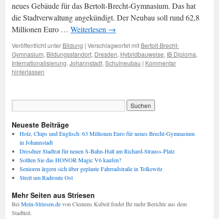
neues Gebäude für das Bertolt-Brecht-Gymnasium. Das hat
die Stadtverwaltung angekündigt. Der Neubau soll rund 62,8
Millionen Euro …
Weiterlesen
→
Veröffentlicht unter
Bildung
|
Verschlagwortet mit
Bertolt-Brecht-
Gymnasium
,
Bildungsstandort
,
Dresden
,
Hybridbauweise
,
IB Diploma
,
Internationalisierung
,
Johannstadt
,
Schulneubau
|
Kommentar
hinterlassen
Neueste Beiträge
Holz, Chips und Englisch: 63 Millionen Euro für neues Brecht-Gymnasium
in Johannstadt
Dresdner Stadtrat für neuen S-Bahn-Halt am Richard-Strauss-Platz
Sollten Sie das HONOR Magic V6 kaufen?
Senioren ärgern sich über geplante Fahrradstraße in Tolkewitz
Streit um Radroute Ost
Mehr Seiten aus Striesen
Bei
Mein-Striesen.de
von Clemens Kubeil findet Ihr mehr Berichte aus dem
Stadtteil.