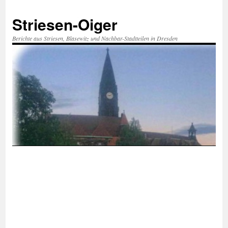
Zum
Inhalt
Striesen-Oiger
springen
Berichte aus Striesen, Blasewitz und Nachbar-Stadtteilen in Dresden