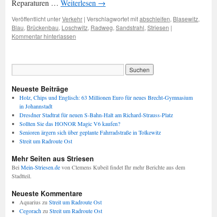
Reparaturen …
Weiterlesen
→
Veröffentlicht unter
Verkehr
|
Verschlagwortet mit
abschleifen
,
Blasewitz
,
Blau
,
Brückenbau
,
Loschwitz
,
Radweg
,
Sandstrahl
,
Striesen
|
Kommentar hinterlassen
Neueste Beiträge
Holz, Chips und Englisch: 63 Millionen Euro für neues Brecht-Gymnasium
in Johannstadt
Dresdner Stadtrat für neuen S-Bahn-Halt am Richard-Strauss-Platz
Sollten Sie das HONOR Magic V6 kaufen?
Senioren ärgern sich über geplante Fahrradstraße in Tolkewitz
Streit um Radroute Ost
Mehr Seiten aus Striesen
Bei
Mein-Striesen.de
von Clemens Kubeil findet Ihr mehr Berichte aus dem
Stadtteil.
Neueste Kommentare
Aquarius
zu
Streit um Radroute Ost
Cegorach
zu
Streit um Radroute Ost