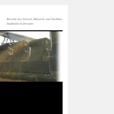
Berichte aus Striesen, Blasewitz und Nachbar-
Stadtteilen in Dresden