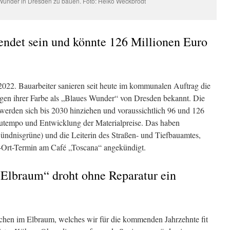
Wunder in Dresden zu bauen. Foto: Heiko Weckbrodt
endet sein und könnte 126 Millionen Euro
 2022. Bauarbeiter sanieren seit heute im kommunalen Auftrag die
en ihrer Farbe als „Blaues Wunder“ von Dresden bekannt. Die
 werden sich bis 2030 hinziehen und voraussichtlich 96 und 126
autempo und Entwicklung der Materialpreise. Das haben
ndnisgrüne) und die Leiterin des Straßen- und Tiefbauamtes,
r-Ort-Termin am Café „Toscana“ angekündigt.
lbraum“ droht ohne Reparatur ein
chen im Elbraum, welches wir für die kommenden Jahrzehnte fit