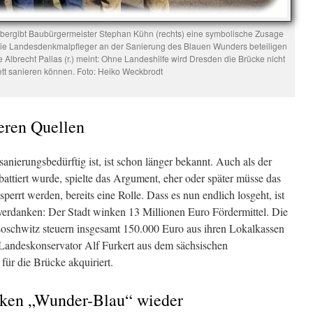
 übergibt Baubürgermeister Stephan Kühn (rechts) eine symbolische Zusage
h die Landesdenkmalpfleger an der Sanierung des Blauen Wunders beteiligen
lbrecht Pallas (r.) meint: Ohne Landeshilfe wird Dresden die Brücke nicht
tt sanieren können. Foto: Heiko Weckbrodt
eren Quellen
sanierungsbedürftig ist, ist schon länger bekannt. Auch als der
ttiert wurde, spielte das Argument, eher oder später müsse das
errt werden, bereits eine Rolle. Dass es nun endlich losgeht, ist
erdanken: Der Stadt winken 13 Millionen Euro Fördermittel. Die
Loschwitz steuern insgesamt 150.000 Euro aus ihren Lokalkassen
 Landeskonservator Alf Furkert aus dem sächsischen
r die Brücke akquiriert.
cken „Wunder-Blau“ wieder