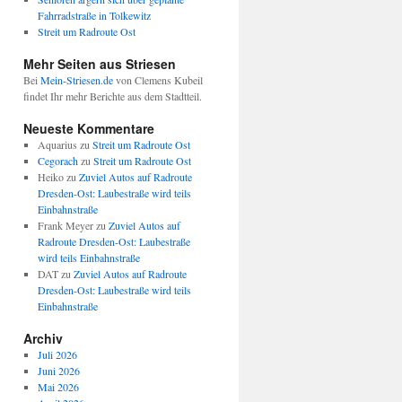
Fahrradstraße in Tolkewitz
Streit um Radroute Ost
Mehr Seiten aus Striesen
Bei
Mein-Striesen.de
von Clemens Kubeil
findet Ihr mehr Berichte aus dem Stadtteil.
Neueste Kommentare
Aquarius
zu
Streit um Radroute Ost
Cegorach
zu
Streit um Radroute Ost
Heiko
zu
Zuviel Autos auf Radroute
Dresden-Ost: Laubestraße wird teils
Einbahnstraße
Frank Meyer
zu
Zuviel Autos auf
Radroute Dresden-Ost: Laubestraße
wird teils Einbahnstraße
DAT
zu
Zuviel Autos auf Radroute
Dresden-Ost: Laubestraße wird teils
Einbahnstraße
Archiv
Juli 2026
Juni 2026
Mai 2026