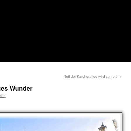
Teil der Karcherallee wird saniert
→
aues Wunder
iko