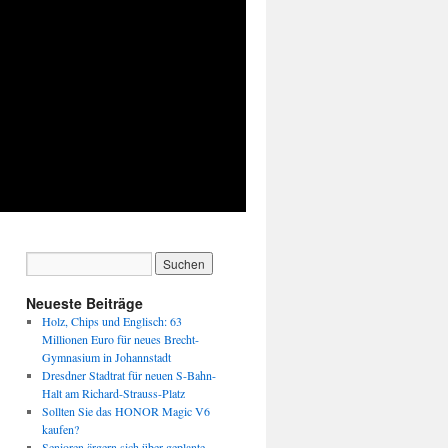
Neueste Beiträge
Holz, Chips und Englisch: 63
Millionen Euro für neues Brecht-
Gymnasium in Johannstadt
Dresdner Stadtrat für neuen S-Bahn-
Halt am Richard-Strauss-Platz
Sollten Sie das HONOR Magic V6
kaufen?
Senioren ärgern sich über geplante