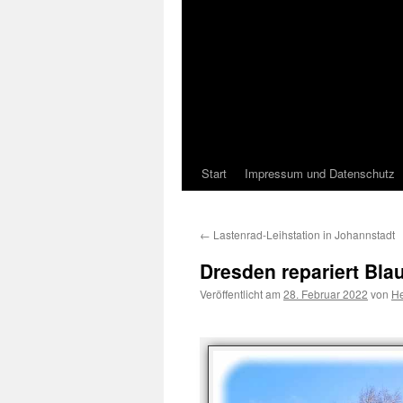
Start
Impressum und Datenschutz
←
Lastenrad-Leihstation in Johannstadt
Dresden repariert Bl
Veröffentlicht am
28. Februar 2022
von
He