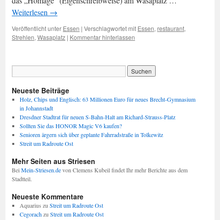
das „Homage“ (Eigenschreibweise) am Wasaplatz …
Weiterlesen
→
Veröffentlicht unter
Essen
|
Verschlagwortet mit
Essen
,
restaurant
,
Strehlen
,
Wasaplatz
|
Kommentar hinterlassen
Neueste Beiträge
Holz, Chips und Englisch: 63 Millionen Euro für neues Brecht-Gymnasium
in Johannstadt
Dresdner Stadtrat für neuen S-Bahn-Halt am Richard-Strauss-Platz
Sollten Sie das HONOR Magic V6 kaufen?
Senioren ärgern sich über geplante Fahrradstraße in Tolkewitz
Streit um Radroute Ost
Mehr Seiten aus Striesen
Bei
Mein-Striesen.de
von Clemens Kubeil findet Ihr mehr Berichte aus dem
Stadtteil.
Neueste Kommentare
Aquarius
zu
Streit um Radroute Ost
Cegorach
zu
Streit um Radroute Ost