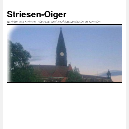
Zum
Inhalt
Striesen-Oiger
springen
Berichte aus Striesen, Blasewitz und Nachbar-Stadtteilen in Dresden