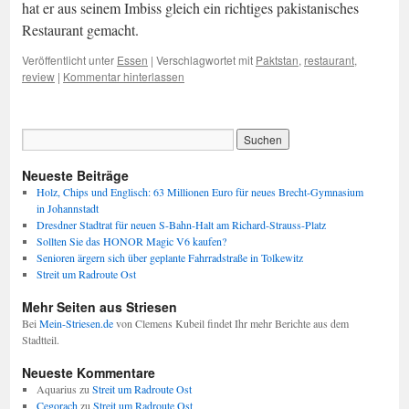
hat er aus seinem Imbiss gleich ein richtiges pakistanisches
Restaurant gemacht.
Veröffentlicht unter
Essen
|
Verschlagwortet mit
Paktstan
,
restaurant
,
review
|
Kommentar hinterlassen
Neueste Beiträge
Holz, Chips und Englisch: 63 Millionen Euro für neues Brecht-Gymnasium
in Johannstadt
Dresdner Stadtrat für neuen S-Bahn-Halt am Richard-Strauss-Platz
Sollten Sie das HONOR Magic V6 kaufen?
Senioren ärgern sich über geplante Fahrradstraße in Tolkewitz
Streit um Radroute Ost
Mehr Seiten aus Striesen
Bei
Mein-Striesen.de
von Clemens Kubeil findet Ihr mehr Berichte aus dem
Stadtteil.
Neueste Kommentare
Aquarius
zu
Streit um Radroute Ost
Cegorach
zu
Streit um Radroute Ost