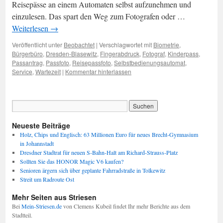
Reisepässe an einem Automaten selbst aufzunehmen und
einzulesen. Das spart den Weg zum Fotografen oder …
Weiterlesen
→
Veröffentlicht unter
Beobachtet
|
Verschlagwortet mit
Biometrie
,
Bürgerbüro
,
Dresden-Blasewitz
,
Fingerabdruck
,
Fotograf
,
Kinderpass
,
Passantrag
,
Passfoto
,
Reisepassfoto
,
Selbstbedienungsautomat
,
Service
,
Wartezeit
|
Kommentar hinterlassen
Neueste Beiträge
Holz, Chips und Englisch: 63 Millionen Euro für neues Brecht-Gymnasium
in Johannstadt
Dresdner Stadtrat für neuen S-Bahn-Halt am Richard-Strauss-Platz
Sollten Sie das HONOR Magic V6 kaufen?
Senioren ärgern sich über geplante Fahrradstraße in Tolkewitz
Streit um Radroute Ost
Mehr Seiten aus Striesen
Bei
Mein-Striesen.de
von Clemens Kubeil findet Ihr mehr Berichte aus dem
Stadtteil.