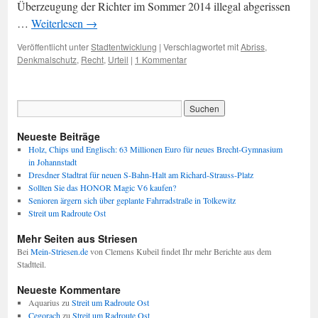
Überzeugung der Richter im Sommer 2014 illegal abgerissen
…
Weiterlesen
→
Veröffentlicht unter
Stadtentwicklung
|
Verschlagwortet mit
Abriss
,
Denkmalschutz
,
Recht
,
Urteil
|
1 Kommentar
Neueste Beiträge
Holz, Chips und Englisch: 63 Millionen Euro für neues Brecht-Gymnasium
in Johannstadt
Dresdner Stadtrat für neuen S-Bahn-Halt am Richard-Strauss-Platz
Sollten Sie das HONOR Magic V6 kaufen?
Senioren ärgern sich über geplante Fahrradstraße in Tolkewitz
Streit um Radroute Ost
Mehr Seiten aus Striesen
Bei
Mein-Striesen.de
von Clemens Kubeil findet Ihr mehr Berichte aus dem
Stadtteil.
Neueste Kommentare
Aquarius
zu
Streit um Radroute Ost
Cegorach
zu
Streit um Radroute Ost