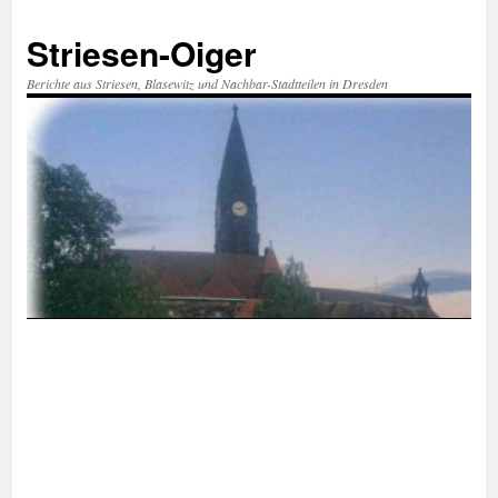
Zum
Inhalt
Striesen-Oiger
springen
Berichte aus Striesen, Blasewitz und Nachbar-Stadtteilen in Dresden