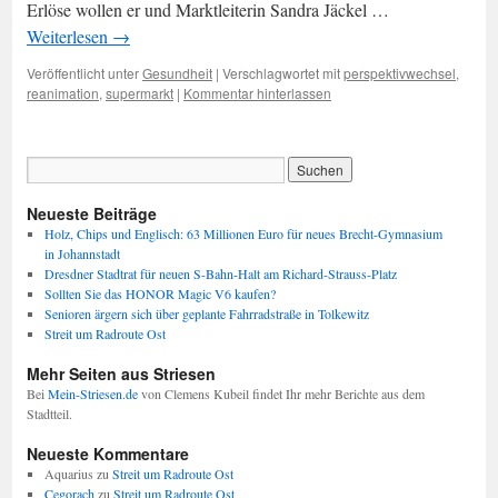
Erlöse wollen er und Marktleiterin Sandra Jäckel …
Weiterlesen
→
Veröffentlicht unter
Gesundheit
|
Verschlagwortet mit
perspektivwechsel
,
reanimation
,
supermarkt
|
Kommentar hinterlassen
Neueste Beiträge
Holz, Chips und Englisch: 63 Millionen Euro für neues Brecht-Gymnasium
in Johannstadt
Dresdner Stadtrat für neuen S-Bahn-Halt am Richard-Strauss-Platz
Sollten Sie das HONOR Magic V6 kaufen?
Senioren ärgern sich über geplante Fahrradstraße in Tolkewitz
Streit um Radroute Ost
Mehr Seiten aus Striesen
Bei
Mein-Striesen.de
von Clemens Kubeil findet Ihr mehr Berichte aus dem
Stadtteil.
Neueste Kommentare
Aquarius
zu
Streit um Radroute Ost
Cegorach
zu
Streit um Radroute Ost