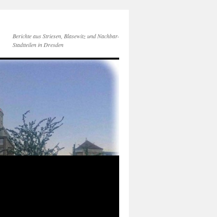
Berichte aus Striesen, Blasewitz und Nachbar-
Stadtteilen in Dresden