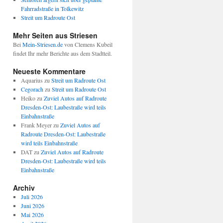
Fahrradstraße in Tolkewitz
Streit um Radroute Ost
Mehr Seiten aus Striesen
Bei
Mein-Striesen.de
von Clemens Kubeil
findet Ihr mehr Berichte aus dem Stadtteil.
Neueste Kommentare
Aquarius
zu
Streit um Radroute Ost
Cegorach
zu
Streit um Radroute Ost
Heiko
zu
Zuviel Autos auf Radroute
Dresden-Ost: Laubestraße wird teils
Einbahnstraße
Frank Meyer
zu
Zuviel Autos auf
Radroute Dresden-Ost: Laubestraße
wird teils Einbahnstraße
DAT
zu
Zuviel Autos auf Radroute
Dresden-Ost: Laubestraße wird teils
Einbahnstraße
Archiv
Juli 2026
Juni 2026
Mai 2026