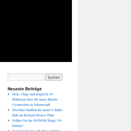
Neueste Beiträge
Holz, Chips und Englisch: 63
Millionen Euro für neues Brecht-
Gymnasium in Johannstadt
Dresdner Stadtrat für neuen S-Bahn-
Halt am Richard-Strauss-Platz
Sollten Sie das HONOR Magic V6
kaufen?
Senioren ärgern sich über geplante