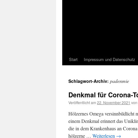
Start
Impressum und Datenschutz
padenmie
Schlagwort-Archiv:
Denkmal für Corona-To
Veröffentlicht am
22. November 2021
von
Hölzernes Omega versinnbildlicht 
einem Denkmal erinnert das Unikli
die in dem Krankenhaus an Corona g
hölzerne …
Weiterlesen
→