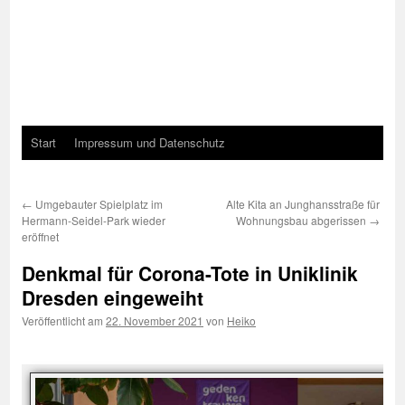
Start
Impressum und Datenschutz
←
Umgebauter Spielplatz im
Alte Kita an Junghansstraße für
Hermann-Seidel-Park wieder
Wohnungsbau abgerissen
→
eröffnet
Denkmal für Corona-Tote in Uniklinik
Dresden eingeweiht
Veröffentlicht am
22. November 2021
von
Heiko