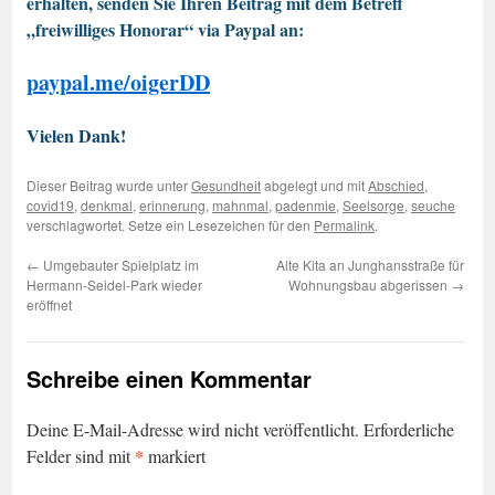
erhalten, senden Sie Ihren Beitrag mit dem Betreff
„freiwilliges Honorar“ via Paypal an:
paypal.me/oigerDD
Vielen Dank!
Dieser Beitrag wurde unter
Gesundheit
abgelegt und mit
Abschied
,
covid19
,
denkmal
,
erinnerung
,
mahnmal
,
padenmie
,
Seelsorge
,
seuche
verschlagwortet. Setze ein Lesezeichen für den
Permalink
.
←
Umgebauter Spielplatz im
Alte Kita an Junghansstraße für
Hermann-Seidel-Park wieder
Wohnungsbau abgerissen
→
eröffnet
Schreibe einen Kommentar
Deine E-Mail-Adresse wird nicht veröffentlicht.
Erforderliche
*
Felder sind mit
markiert