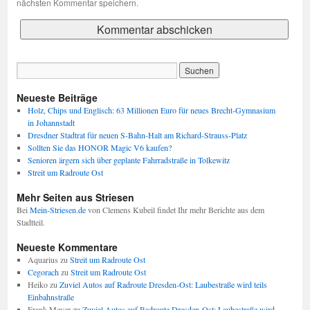
nächsten Kommentar speichern.
Neueste Beiträge
Holz, Chips und Englisch: 63 Millionen Euro für neues Brecht-Gymnasium
in Johannstadt
Dresdner Stadtrat für neuen S-Bahn-Halt am Richard-Strauss-Platz
Sollten Sie das HONOR Magic V6 kaufen?
Senioren ärgern sich über geplante Fahrradstraße in Tolkewitz
Streit um Radroute Ost
Mehr Seiten aus Striesen
Bei
Mein-Striesen.de
von Clemens Kubeil findet Ihr mehr Berichte aus dem
Stadtteil.
Neueste Kommentare
Aquarius
zu
Streit um Radroute Ost
Cegorach
zu
Streit um Radroute Ost
Heiko
zu
Zuviel Autos auf Radroute Dresden-Ost: Laubestraße wird teils
Einbahnstraße
Frank Meyer
zu
Zuviel Autos auf Radroute Dresden-Ost: Laubestraße wird