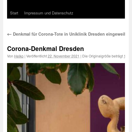
Start
Impressum und Datenschutz
←
Denkmal für Corona-Tote in Uniklinik Dresden eingeweiht
Corona-Denkmal Dresden
Von
Heiko
|
Veröffentlicht
22. November 2021
|
Die Originalgröße beträgt
1000