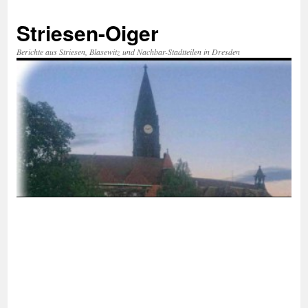
Zum
Inhalt
Striesen-Oiger
springen
Berichte aus Striesen, Blasewitz und Nachbar-Stadtteilen in Dresden