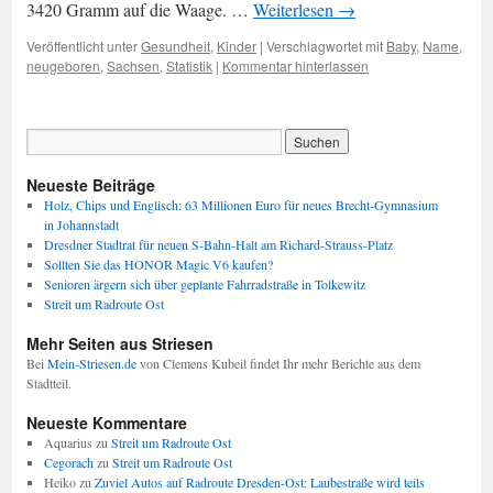
3420 Gramm auf die Waage. …
Weiterlesen
→
Veröffentlicht unter
Gesundheit
,
Kinder
|
Verschlagwortet mit
Baby
,
Name
,
neugeboren
,
Sachsen
,
Statistik
|
Kommentar hinterlassen
Neueste Beiträge
Holz, Chips und Englisch: 63 Millionen Euro für neues Brecht-Gymnasium
in Johannstadt
Dresdner Stadtrat für neuen S-Bahn-Halt am Richard-Strauss-Platz
Sollten Sie das HONOR Magic V6 kaufen?
Senioren ärgern sich über geplante Fahrradstraße in Tolkewitz
Streit um Radroute Ost
Mehr Seiten aus Striesen
Bei
Mein-Striesen.de
von Clemens Kubeil findet Ihr mehr Berichte aus dem
Stadtteil.
Neueste Kommentare
Aquarius
zu
Streit um Radroute Ost
Cegorach
zu
Streit um Radroute Ost
Heiko
zu
Zuviel Autos auf Radroute Dresden-Ost: Laubestraße wird teils