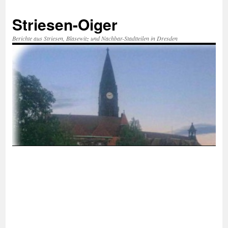
Zum
Inhalt
Striesen-Oiger
springen
Berichte aus Striesen, Blasewitz und Nachbar-Stadtteilen in Dresden