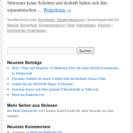
Striesener keine Schotten und deshalb halten sich ihre
separatistischen …
Weiterlesen
→
Veröffentlicht unter
Architektur
,
Stadtentwicklung
|
Verschlagwortet mit
Barock
,
Bürgertum
,
Eingemeindung
,
Feier
,
Kleinbauten
,
Pavillon
|
Kommentar hinterlassen
Neueste Beiträge
Holz, Chips und Englisch: 63 Millionen Euro für neues Brecht-Gymnasium
in Johannstadt
Dresdner Stadtrat für neuen S-Bahn-Halt am Richard-Strauss-Platz
Sollten Sie das HONOR Magic V6 kaufen?
Senioren ärgern sich über geplante Fahrradstraße in Tolkewitz
Streit um Radroute Ost
Mehr Seiten aus Striesen
Bei
Mein-Striesen.de
von Clemens Kubeil findet Ihr mehr Berichte aus dem
Stadtteil.
Neueste Kommentare
Aquarius
zu
Streit um Radroute Ost