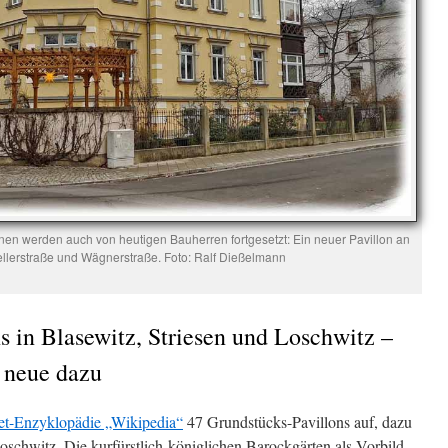
onen werden auch von heutigen Bauherren fortgesetzt: Ein neuer Pavillon an
ellerstraße und Wägnerstraße. Foto: Ralf Dießelmann
s in Blasewitz, Striesen und Loschwitz –
 neue dazu
rnet-Enzyklopädie „Wikipedia“
47 Grundstücks-Pavillons auf, dazu
Loschwitz. Die kurfürstlich-königlichen Barockgärten als Vorbild