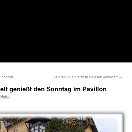
indernis
Geld für Spielplätze in Striesen gefordert
→
elt genießt den Sonntag im Pavillon
Heiko