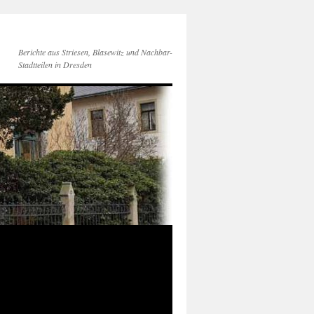
Berichte aus Striesen, Blasewitz und Nachbar-
Stadtteilen in Dresden