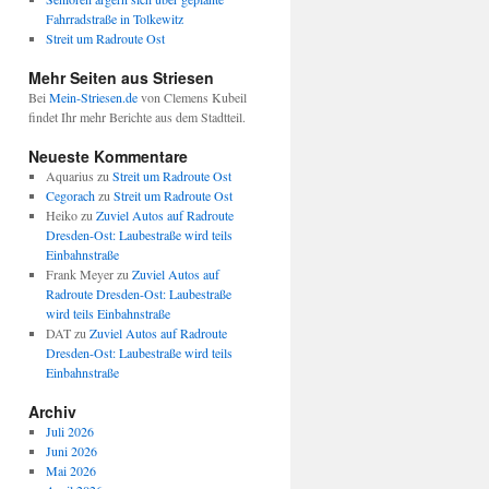
Fahrradstraße in Tolkewitz
Streit um Radroute Ost
Mehr Seiten aus Striesen
Bei
Mein-Striesen.de
von Clemens Kubeil
findet Ihr mehr Berichte aus dem Stadtteil.
Neueste Kommentare
Aquarius
zu
Streit um Radroute Ost
Cegorach
zu
Streit um Radroute Ost
Heiko
zu
Zuviel Autos auf Radroute
Dresden-Ost: Laubestraße wird teils
Einbahnstraße
Frank Meyer
zu
Zuviel Autos auf
Radroute Dresden-Ost: Laubestraße
wird teils Einbahnstraße
DAT
zu
Zuviel Autos auf Radroute
Dresden-Ost: Laubestraße wird teils
Einbahnstraße
Archiv
Juli 2026
Juni 2026
Mai 2026