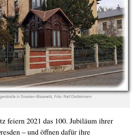
gerstraße in Dresden-Blasewitz, Foto: Ralf Dießelmann
z feiern 2021 das 100. Jubiläum ihrer
esden – und öffnen dafür ihre