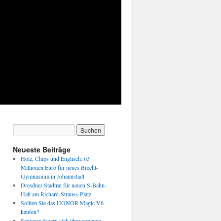
Neueste Beiträge
Holz, Chips und Englisch: 63
Millionen Euro für neues Brecht-
Gymnasium in Johannstadt
Dresdner Stadtrat für neuen S-Bahn-
Halt am Richard-Strauss-Platz
Sollten Sie das HONOR Magic V6
kaufen?
Senioren ärgern sich über geplante